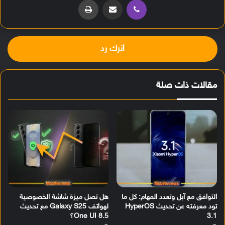
اترك رد
مقالات ذات صلة
التوافق مع آبل وتعدد المهام: كل ما
هل تصل ميزة شاشة الخصوصية
تود معرفته عن تحديث HyperOS
لهواتف Galaxy S25 مع تحديث
3.1
One UI 8.5؟