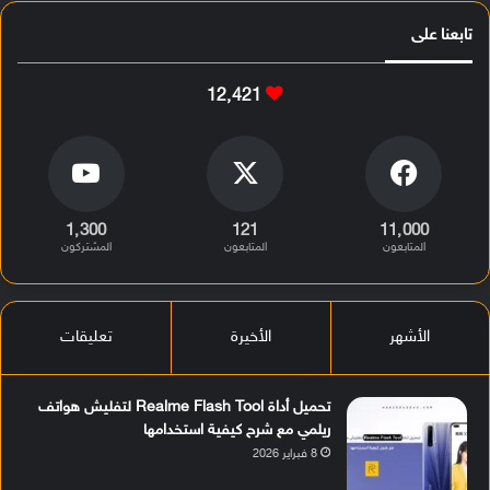
تابعنا على
12٬421
1٬300
121
11٬000
المتابعون
المتابعون
المشتركون
الأشهر
الأخيرة
تعليقات
تحميل أداة Realme Flash Tool لتفليش هواتف
ريلمي مع شرح كيفية استخدامها
8 فبراير 2026