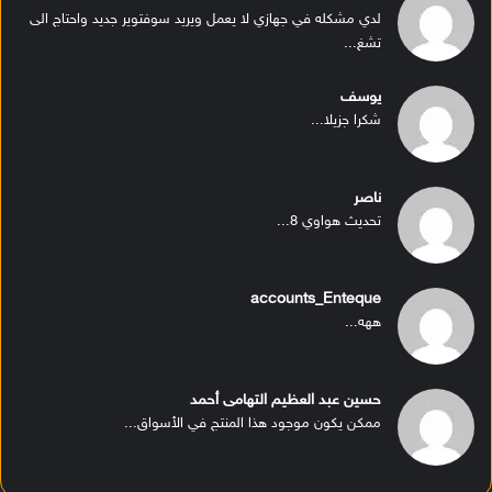
لدي مشكله في جهازي لا يعمل ويريد سوفتوير جديد واحتاج الى
تشغ...
يوسف
شكرا جزيلا...
ناصر
تحديث هواوي 8...
accounts_Enteque
ههه...
حسين عبد العظيم التهامى أحمد
ممكن يكون موجود هذا المنتج في الأسواق...