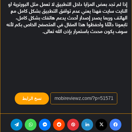
إذا لم تجد بعض المزايا داخل التطبيق لا تعمل مثل البورترية او
النايت سايت فهذا يعني عدم توافق التطبيق بشكل كامل مع
الهاتف وربما يصدر إصدار أحدث يدعم هاتفك بشكل كامل،
تابعونا دائمًا واحفظوا هذا المقال في المتصفح الخاص بكم لأنه
سوف يكون محدث باستمرار بإذن الله تعالى.
نسخ الرابط
فيسبوك
‫X
لينكدإن
بينتيريست
‏Reddit
ماسنجر
واتساب
تيلقرام
ڤايبر
مشاركة عبر البريد
طباعة