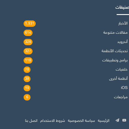
صنيفات
الأخبار
1٬931
مقالات متنوعة
614
أندرويد
328
تحديثات الأنظمة
327
برامج وتطبيقات
118
خلفيات
78
أنظمة أخرى
38
iOS
19
مراجعات
6
‫
وك
‫YouTube
تيلقرام
الرئيسية
سياسة الخصوصية
شروط الاستخدام
اتصل بنا