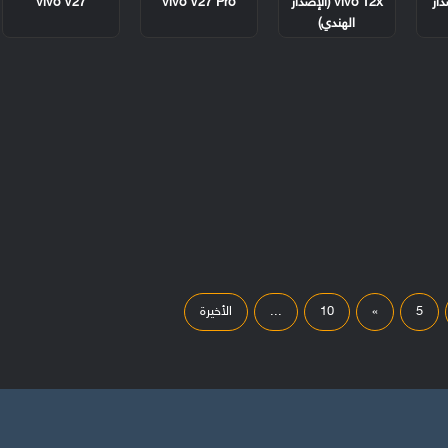
لإصدار
vivo T2x (الإصدار
vivo V27 Pro
vivo V27
الهندي)
5
»
10
...
الأخيرة