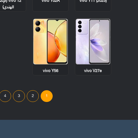
vivo Y11 (2023)
vivo Y02A
vivo T2 (ا
الهندي)
vivo Y56
vivo V27e
4
3
2
1