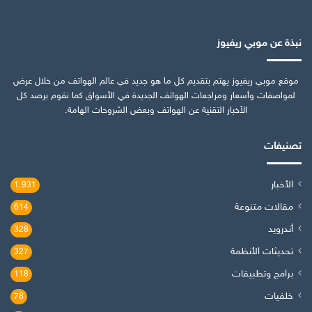
نبذة عن موبي ريفيوز
موقع موبي ريفيوز يهتم بتقديم كل ما هو جديد في عالم الهواتف من خلال عرض
لمواصفات وأسعار ومراجعات الهواتف الجديدة في الأسواق كما نقوم برصد كل
الأخبار التقنية عن الهواتف وبعض الشروحات الهامة.
تصنيفات
الأخبار
1٬931
مقالات متنوعة
614
أندرويد
328
تحديثات الأنظمة
327
برامج وتطبيقات
118
خلفيات
78