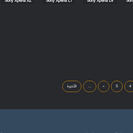
Sony Xperia XZ
Sony Xperia L1
Sony Xperia L4
Son
4
5
»
...
الأخيرة