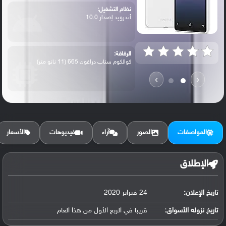
نظام التشغيل:
أندرويد إصدار 10.0
الرقاقة:
كوالكوم سناب دراغون 665 (11 نانو متر)
›
‹
الرام / التخزين:
128 جيجابايت مع 4 جيجابايت رام eMMC 5.1
المواصفات
الصور
آراء
فيديوهات
الأسعار
الكاميرا الأساسية:
عدسة واسعة بدقة 12 ميجابكسل ( حجم
الإطلاق
مستشعر...
تاريخ الإعلان:
24 فبراير 2020
البطارية:
ليثيوم بوليمر سعة 3600 مللي أمبير, غير ق...
تاريخ نزوله الأسواق:
قريبا في الربع الأول من هذا العام