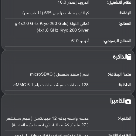
نظام التشغيل
:
أندرويد إصدار 10.0
الرقاقة
:
كوالكوم سناب دراغون 665 (11 نانو متر)
المعالج
:
ثماني النواة (4x2.0 GHz Kryo 260 Gold و
4x1.8 GHz Kryo 260 Silver)
المعالج الرسومي
:
أدرينو 610
الذاكرة
فتحة البطاقة:
نعم ( منفذ منفصل ) microSDXC
الداخلية:
128 جيجابايت مع 4 جيجابايت رام eMMC 5.1
الكاميرا
الخلفية:
عدسة واسعة بدقة 12 ميجابكسل ( حجم مستشعر
( 27 ملم ), كشف التلقائي لضبط بؤرة العدسة)
الخلفية الثانية:
عدسة تليفوتوغرافية بدقة 8 ميجابكسل (حجم