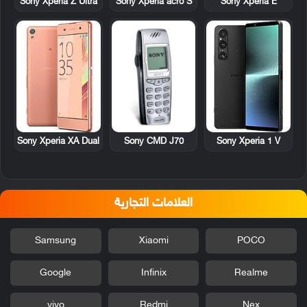
Sony Xperia acro S
Sony Xperia E
Sony Xperia Z Ultra
Sony CMD J70
Sony Xperia XA Dual
Sony Xperia 1 V
العلامات التجارية
Samsung
Xiaomi
POCO
Google
Infinix
Realme
vivo
Redmi
Nex