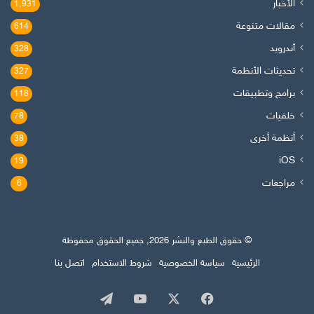
الأخبار
1٬931
مقالات متنوعة
614
أندرويد
328
تحديثات الأنظمة
327
برامج وتطبيقات
118
خلفيات
78
أنظمة أخرى
38
iOS
19
مراجعات
6
© حقوق الطبع والنشر 2026, جميع الحقوق محفوظة
الرئيسية
سياسة الخصوصية
شروط الاستخدام
اتصل بنا
‫X
فيسبوك
‫YouTube
تيلقرام