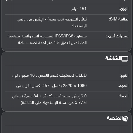
الوزن:
151 غرام
بطاقة SIM:
ثنائي الشريحة (نانو سيم) - الإثنين في وضع
الإستعداد
مميزات أخرى:
معمارية IP65/IP68 لمقاومة الماء والغبار مقاومة
الماء تصل لعمق 1.5 متر لمدة نصف ساعة
الشاشة
النوع:
OLED كابستيف تدعم اللمس , 16 مليون لون
الحجم:
1080 × 2520 بكسل، 457 بكسل لكل إنش
الدقة:
6.0 إنش, نسبة أبعاد 21:9, 84.1 سم2 (حوالي
77.6 ٪ من نسبة الإستحواذ على الشاشة)
المنصة