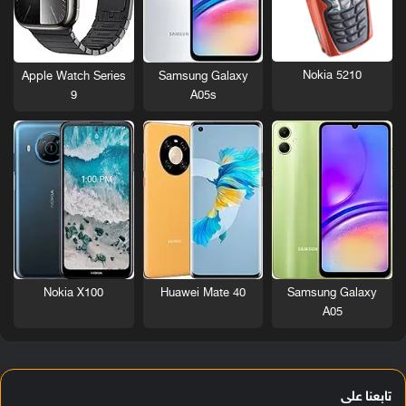
Nokia 5210
Apple Watch Series
Samsung Galaxy
9
A05s
Nokia X100
Huawei Mate 40
Samsung Galaxy
A05
تابعنا على