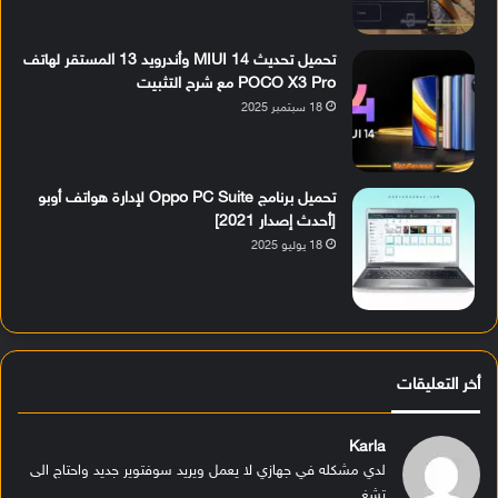
تحميل تحديث MIUI 14 وأندرويد 13 المستقر لهاتف
POCO X3 Pro مع شرح التثبيت
18 سبتمبر 2025
تحميل برنامج Oppo PC Suite لإدارة هواتف أوبو
[أحدث إصدار 2021]
18 يوليو 2025
أخر التعليقات
Karla
لدي مشكله في جهازي لا يعمل ويريد سوفتوير جديد واحتاج الى
تشغ...