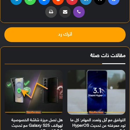
ڤايبر
مشاركة عبر البريد
طباعة
اترك رد
مقالات ذات صلة
التوافق مع آبل وتعدد المهام: كل ما
هل تصل ميزة شاشة الخصوصية
تود معرفته عن تحديث HyperOS
لهواتف Galaxy S25 مع تحديث