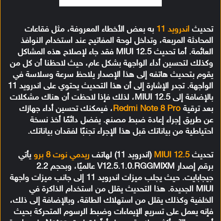
تحديث
اندرويد 11
به بعض الأخطاء المعروفة، مثل فقاعات
المحادثة المربعة، وتداخل لوحة المفاتيح عند استخدام النوافذ
العائمة. أما تحديث MIUI 12.5 فقد جاء لإصلاح هذه المشاكل
وكذلك لتحسين أداء الواجهة بشكل عام، حيث لاحظنا أن كل من
يقوم بتحديث هاتفه إلى هذا الإصدار يلاحظ سرعة وسلاسة في
الواجهة. تجدر الإشارة إلى أن هذا التحديث يحتوي على اندرويد 11
بالإضافة إلى MIUI 12.5، لذلك فإذا لاحظت أن هناك مشكلات
بعد ترقية
Redmi Note 8 Pro
، فيمكنك تحسين أداء جهازك
عن طريق إجراء إعادة ضبط مصنع. يفضل دائمًا أخذ نسخة
احتياطية من بياناتك قبل هذا الإجراء تجنبًا لفقدان بياناتك.
تحديث
MIUI 12.5
(اندرويد 11) لهاتف
ريدمي نوت 8 برو
يأتي
برقم إصدار V12.5.1.0.RGGMIXM عالميًا، وبحجم 2.2
جيجابايت. حيث يجلب ميزات اندرويد 11 إلى جانب ميزات واجهة
MIUI الجديدة. هذا التحديث يقلل من استخدام الذاكرة في
الخلفية وكذلك يقلل من استهلاك الطاقة، وبالإضافة إلى ذلك،
فإنه يعمل على تسريع الإيماءات وضبط الرسوم المتحركة بحيث