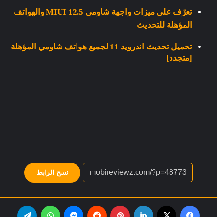
تعرّف على ميزات واجهة شاومي MIUI 12.5 والهواتف
المؤهلة للتحديث
تحميل تحديث اندرويد 11 لجميع هواتف شاومي المؤهلة
[متجدد]
نسخ الرابط
فيسبوك
‫X
لينكدإن
بينتيريست
‏Reddit
ماسنجر
واتساب
تيلقرام