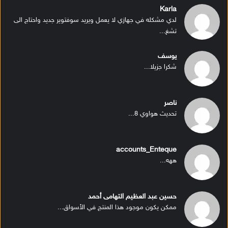
Karla
لدي مشكله في جهازي لا يعمل ويريد سوفتوير جديد واحتاج الى
تشغ...
يوسف
شكرا جزيلا...
ناصر
تحديث هواوي 8...
accounts_Enteque
ههه...
حسين عبد العظيم التهامى أحمد
ممكن يكون موجود هذا المنتج في الأسواق...