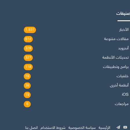
صنيفات
الأخبار
1٬931
مقالات متنوعة
614
أندرويد
328
تحديثات الأنظمة
327
برامج وتطبيقات
118
خلفيات
78
أنظمة أخرى
38
iOS
19
مراجعات
6
‫
وك
‫YouTube
تيلقرام
الرئيسية
سياسة الخصوصية
شروط الاستخدام
اتصل بنا