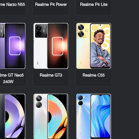
me Narzo N55
Realme P4 Power
Realme P4 Lite
lme GT Neo5
Realme GT3
Realme C55
240W