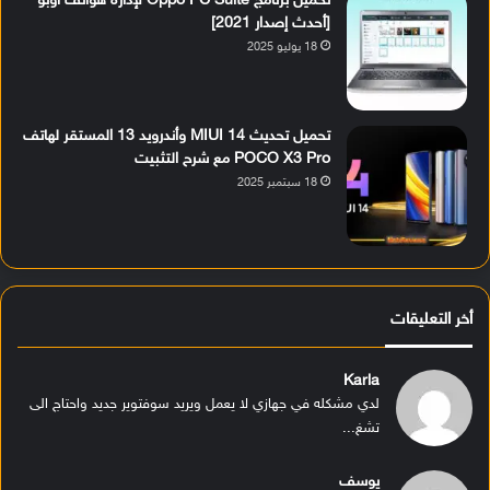
تحميل برنامج Oppo PC Suite لإدارة هواتف أوبو
[أحدث إصدار 2021]
18 يوليو 2025
تحميل تحديث MIUI 14 وأندرويد 13 المستقر لهاتف
POCO X3 Pro مع شرح التثبيت
18 سبتمبر 2025
أخر التعليقات
Karla
لدي مشكله في جهازي لا يعمل ويريد سوفتوير جديد واحتاج الى
تشغ...
يوسف