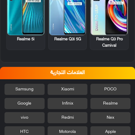
Realme 5i
Realme Q3i 5G
Realme Q3 Pro
Carnival
العلامات التجارية
Samsung
Xiaomi
POCO
Google
Infinix
Realme
vivo
Redmi
Nex
HTC
Motorola
Apple