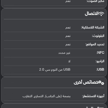
مكبر الصوت:
نعم
الاتصال
الشبكة اللاسلكية:
نعم
البلوتوث
:
نعم
تحديد المواقع
:
نعم
NFC
:
غير محدد
الراديو:
لا
USB
:
USB من النوع سي 2.0
خصائص أخرى
أجهزة الاستشعار:
بصمة (على الجانب), التسارع, التقارب