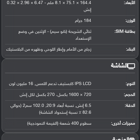
الأبعاد:
164.4 × 75.1 × 8.1 ملم - 6.47 × 2.96 × 0.32
إنش
الوزن:
184 جرام
بطاقة SIM:
ثنائي الشريحة (نانو سيم) - الإثنين في وضع
الإستعداد
البناء:
زجاج من الأمام وإطار اللوحي وظهره من البلاستيك
الشاشة
النوع:
IPS LCD كابستيف تدعم اللمس, 16 مليون لون
الحجم:
720 × 1600 بكسل، 270 بكسل لكل إنش
الدقة:
6.5 إنش, نسبة أبعاد 20:9, 102.0 سم2 (حوالي
82.6 ٪ نسبة إستحواذ الشاشة)
مميزات أخرى:
سطوع 400 شمعة (القيمة النموذجية)