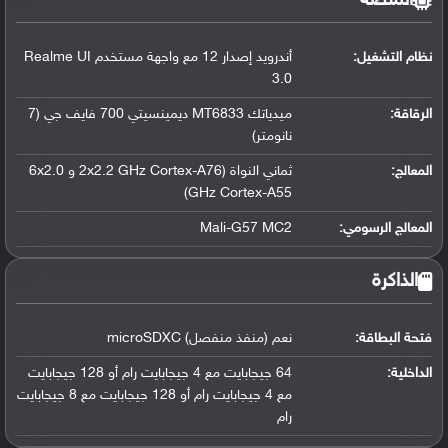
المنصة
نظام التشغيل
:
أندرويد إصدار 12 مع واجهة مستخدم Realme UI
3.0
الرقاقة
:
ميدياتك MT6833 ديمينسيتي 700 فايف جي (7
نانومتر)
المعالج
:
ثماني النواة (2x2.2 GHz Cortex-A76 و 6x2.0
GHz Cortex-A55)
المعالج الرسومي
:
Mali-G57 MC2
الذاكرة
فتحة البطاقة:
نعم (منفذ منفصل) microSDXC
الداخلية:
64 جيجابايت مع 4 جيجابايت رام أو 128 جيجابايت
مع 4 جيجابايت رام أو 128 جيجابايت مع 8 جيجابايت
رام