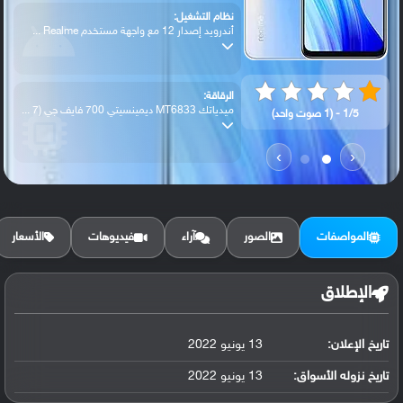
نظام التشغيل:
أندرويد إصدار 12 مع واجهة مستخدم Realme ...
الرقاقة:
ميدياتك MT6833 ديمينسيتي 700 فايف جي (7 ...
1/5 - (1 صوت واحد)
›
‹
الرام / التخزين:
64 جيجابايت مع 4 جيجابايت رام أو 128 جيج...
المواصفات
الصور
آراء
فيديوهات
الأسعار
الكاميرا الأساسية:
عدسة واسعة بدقة 13 ميجابكسل (كشف تلقائي ...
الإطلاق
البطارية:
تاريخ الإعلان:
13 يونيو 2022
ليثيوم بوليمر سعة 5000 مللي أمبير, غير ق...
تاريخ نزوله الأسواق:
13 يونيو 2022