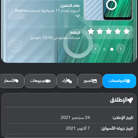
نظام التشغيل:
أندرويد إصدار 11 مع واجهة مستخدم Realme ...
الرقاقة:
ميدياتك هيليو جي 85 (12 نانومتر)
›
‹
الرام / التخزين:
64 جيجابايت مع 4 جيجابايت رام أو 128 جيج...
المواصفات
الصور
آراء
فيديوهات
الأسعار
الكاميرا الأساسية:
عدسة واسعة بدقة 50 ميجابكسل ( فتحة عدسة ...
الإطلاق
تاريخ الإعلان:
24 سبتمبر 2021
البطارية:
ليثيوم بوليمر سعة 6000 مللي أمبير, غير ق...
تاريخ نزوله الأسواق:
7 أكتوبر 2021