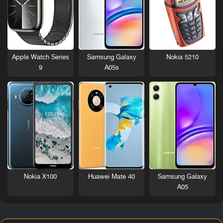
Nokia 5210
Apple Watch Series
Samsung Galaxy
9
A05s
Nokia X100
Huawei Mate 40
Samsung Galaxy
A05