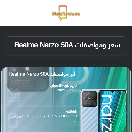
القائمة
تسجيل ا
الو
سعر ومواصفات Realme Narzo 50A
أبرز مواصفات Realme Narzo 50A
تاريخ نزوله الأسواق:
7 أكتوبر 2021
الشاشة:
IPS LCD كابستيف تدعم اللمس, 16 مليون لون...