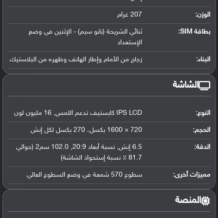
الوزن:
207 غرام
بطاقة SIM:
ثنائي الشريحة (نانو سيم) - الإثنين في وضع
الإستعداد
البناء:
زجاج من الأمام وإطار الهاتف وظهره من البلاستيك
الشاشة
النوع:
IPS LCD كابستيف تدعم اللمس, 16 مليون لون
الحجم:
720 × 1600 بكسل، 270 بكسل لكل إنش
الدقة:
6.5 إنش, نسبة أبعاد 20:9, 102.0 سم2 (حوالي
81.7 ٪ نسبة إستحواذ الشاشة)
مميزات أخرى:
سطوع 570 شمعة في وضع السطوع العالي
المنصة