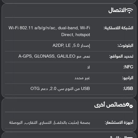
الاتصال
الشبكة اللاسلكية:
Wi-Fi 802.11 a/b/g/n/ac, dual-band, Wi-Fi
Direct, hotspot
البلوتوث
:
إصدار 5.0, A2DP, LE
تحديد المواقع
:
نعم, مع A-GPS, GLONASS, GALILEO
NFC
:
لا
الراديو:
غير محدد
USB
:
USB من النوع سي 2.0, دعم OTG
خصائص أخرى
أجهزة الاستشعار:
بصمة (مثبت بالخلف), التسارع, التقارب, البوصلة