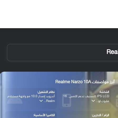
الأخبار
مقالات
الأجهزة
الأنظمة والتطبيقات
أبرز مواصفات Realme Narzo 10A
الشاشة:
نظام التشغيل:
IPS LCD كابستيف تدعم اللمس , 16
أندرويد إصدار 10.0 مع واجهة مستخدم
مليون لو...
Realm...
الرام / التخزين:
الكاميرا الأساسية: