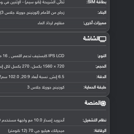
بطاقة SIM:
ثنائي الشريحة (نانو سيم) - الإثنين في و
البناء:
زجاج من الأمام (كورنينج جوريلا جلاس 3) وإطار الهاتف وظهره من البلاستيك
مميزات أخرى:
مقاوم لرذاذ الماء
الشاشة
النوع:
IPS LCD كابستيف تدعم اللمس , 16 مليون لون
الحجم:
720 × 1560 بكسل، 270 بكسل لكل إنش
الدقة:
6.5 إنش, نسبة أبعاد 20:9, 102.0 سم2 (حوالي 82.7 ٪ من نسبة إستحواذ الشاشة)
طبقة الحماية:
كورنينج جوريلا جلاس 3
المنصة
نظام التشغيل
:
أندرويد إصدار 10.0 مع واجهة مستخدم Realme UI 1.0
الرقاقة
:
ميدياتك هيليو جي 70 (12 نانومتر)