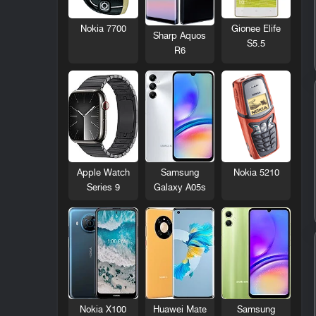
Nokia 7700
Gionee Elife
Sharp Aquos
S5.5
R6
Nokia 5210
Apple Watch
Samsung
Series 9
Galaxy A05s
Nokia X100
Huawei Mate
Samsung