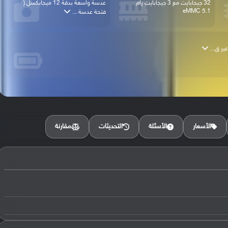
32 جيجابايت مع 3 جيجابايت رام
عدسة واسعة بدقة 12 ميجابكسل (
eMMC 5.1
فتحة عدسة ...
مقارنة
الأسعار
الأسئلة
التحديثات