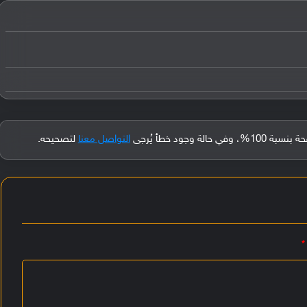
جود خطأ يُرجى
التواصل معنا
لتصحيحه.
*