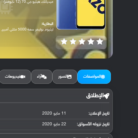
ميدياتك هيليو جي 70 (12 نانومتر)
البطارية:
ليثيوم بوليمر سعة 5000 مللي أمبير, غير ق...
المواصفات
الصور
آراء
فيديوهات
الإطلاق
تاريخ الإعلان:
11 مايو 2020
تاريخ نزوله الأسواق:
22 مايو 2020