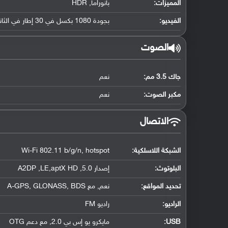
المميزات:
بانوراما, HDR
الفيديو:
بجودة 1080 بكسل في 30 إطار في الثانية
الصوت
جاك 3.5 مم:
نعم
مكبر الصوت:
نعم
الاتصال
الشبكة اللاسلكية:
Wi-Fi 802.11 b/g/n, hotspot
البلوتوث
:
إصدار 5.0, A2DP ,LE,aptX HD
تحديد المواقع
:
نعم, مع A-GPS, GLONASS, BDS
الراديو:
راديو FM
USB
:
مايكرو يو إس بي 2.0, مع دعم OTG