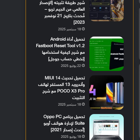
شرح طريقة تثبيته [الإصدار
العالمي من الجيم تربو –
مُحدث بتاريخ 21 نوفمبر
2023]
18 سبتمبر 2025
تحميل أداة Android
Fastboot Reset Tool v1.2
مع شرح كيفية استخدامها
[تخطي حساب جوجل]
22 يوليو 2025
تحميل تحديث MIUI 14
وأندرويد 13 المستقر لهاتف
POCO X3 Pro مع شرح
التثبيت
18 سبتمبر 2025
تحميل برنامج Oppo PC
Suite لإدارة هواتف أوبو
[أحدث إصدار 2021]
18 يوليو 2025