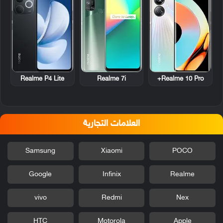
Realme P4 Lite
Realme 7i
Realme 10 Pro+
العلامات التجارية
Samsung
Xiaomi
POCO
Google
Infinix
Realme
vivo
Redmi
Nex
HTC
Motorola
Apple