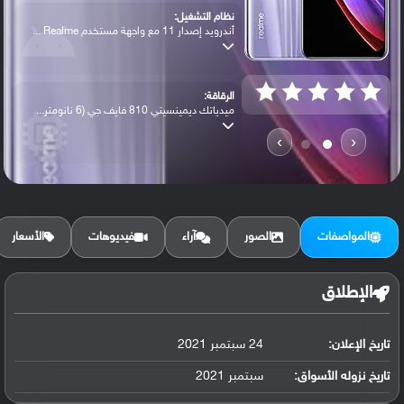
نظام التشغيل:
أندرويد إصدار 11 مع واجهة مستخدم Realme ...
الرقاقة:
ميدياتك ديمينسيتي 810 فايف جي (6 نانومتر...
›
‹
الرام / التخزين:
128 جيجابايت مع 4 جيجابايت رام أو 128 جي...
المواصفات
الصور
آراء
فيديوهات
الأسعار
الكاميرا الأساسية:
عدسة واسعة بدقة 13 ميجابكسل (فتحة عدسة f...
الإطلاق
تاريخ الإعلان:
24 سبتمبر 2021
البطارية:
ليثيوم بوليمر سعة 5000 مللي أمبير, غير ق...
تاريخ نزوله الأسواق:
سبتمبر 2021