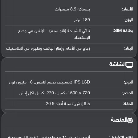
الأبعاد:
بسماكة 8.9 ملمترات
الوزن:
189 غرام
بطاقة SIM:
ثنائي الشريحة (نانو سيم) - الإثنين في وضع
الإستعداد
البناء:
زجاج من الأمام وإطار الهاتف وظهره من البلاستيك
الشاشة
النوع:
IPS LCD كابستيف تدعم اللمس, 16 مليون لون
الحجم:
720 × 1600 بكسل، 270 بكسل لكل إنش
الدقة:
6.5 إنش, نسبة أبعاد 20:9
المنصة
نظام التشغيل
:
أندرويد إصدار 11 مع واجهة مستخدم Realme UI