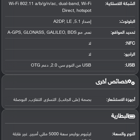
الشبكة اللاسلكية:
Wi-Fi 802.11 a/b/g/n/ac, dual-band, Wi-Fi
Direct, hotspot
البلوتوث
:
إصدار 5.1, A2DP, LE
تحديد المواقع
:
نعم, مع A-GPS, GLONASS, GALILEO, BDS
NFC
:
لا
الراديو:
لا
USB
:
USB من النوع سي 2.0, دعم OTG
خصائص أخرى
أجهزة الاستشعار:
بصمة (على الجانب), التسارع, التقارب, البوصلة
البطارية
النوع والسعة:
ليثيوم بوليمر سعة 5000 مللي أمبير, غير قابلة