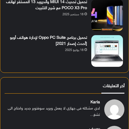
تحميل تحديث MIUI 14 وأندرويد 13 المستقر لهاتف
POCO X3 Pro مع شرح التثبيت
18 سبتمبر 2025
تحميل برنامج Oppo PC Suite لإدارة هواتف أوبو
[أحدث إصدار 2021]
18 يوليو 2025
أخر التعليقات
Karla
لدي مشكله في جهازي لا يعمل ويريد سوفتوير جديد واحتاج الى
تشغ...
يوسف