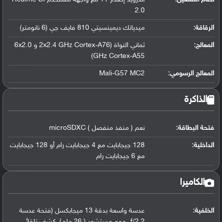
2.0
الرقاقة
:
ميدياتك ديمينسيتي 810 فايف جي (6 نانومتر)
المعالج
:
ثماني النواة (2x2.4 GHz Cortex-A76 و 6x2.0
GHz Cortex-A55)
المعالج الرسومي
:
Mali-G57 MC2
الذاكرة
فتحة البطاقة:
نعم ( منفذ منفصل ) microSDXC
الداخلية:
128 جيجابايت مع 4 جيجابايت رام أو 128 جيجابايت
مع 6 جيجابايت رام
الكاميرا
الخلفية:
عدسة واسعة بدقة 13 ميجابكسل (فتحة عدسة
f/2.2, حجم مستشعر ( 26 ملم), كشف تلقائي