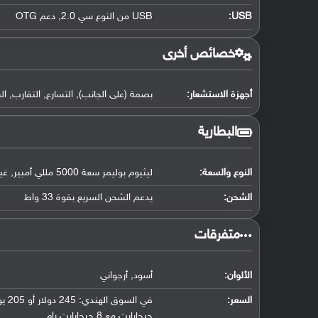
USB
:
USB من النوع سي 2.0, دعم OTG
خصائص أخرى
أجهزة الاستشعار:
بصمة (على الجانب), التسارع, التقارب, ال
البطارية
النوع والسعة:
ليثيوم بوليمر سعة 5000 مللي أمبير, غير قابلة للإزالة
الشحن:
يدعم الشحن السريع بقوة 33 واط
‏متفرقات‏
الألوان:
أسود, أرجواني
السعر:
جيجابايت مع 8 جيجابايت رام