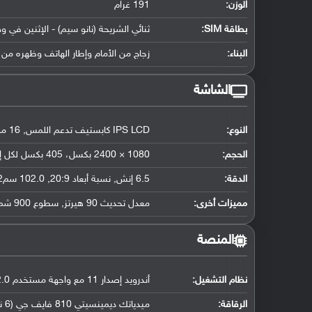
الوزن:
191 غرام
بطاقة SIM:
ثنائي الشريحة (نانو سيم) - الإثنين في و
البناء:
زجاج من الأمام وإطار الهاتف وظهره من 
الشاشة
النوع:
IPS LCD كابستيف تدعم اللمس, 16 مليون لون
الحجم:
1080 × 2400 بكسل، 405 بكسل لكل إنش
الدقة:
6.5 إنش, نسبة أبعاد 20:9, 102.0 سم2 (حوالي 83.9 ٪ نسبة إستحواذ الشاشة)
مميزات أخرى:
معدل تحديث 90 هيرتز, سطوع 900 شمعة كأعلى ذروة
المنصة
نظام التشغيل
:
أندرويد إصدار 11 مع واجهة مستخدم Realme UI 2.0
الرقاقة
:
ميدياتك ديمينسيتي 810 فايف جي (6 نانومتر)