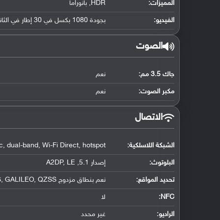
المميزات:
HDR, بانوراما
الفيديو:
بجودة 1080 بكسل في 30 إطار في الثانية, تثبيت إلكتروني بالدوران
الصوت
جاك 3.5 مم:
نعم
مكبر الصوت:
نعم
الاتصال
الشبكة اللاسلكية:
, dual-band, Wi-Fi Direct, hotspot
البلوتوث
:
إصدار 5.1, A2DP, LE
تحديد المواقع
:
نعم بنطاق مزدوج A-GPS, GLONASS, BDS, GALILEO, QZSS
NFC
:
لا
الراديو:
غير محدد