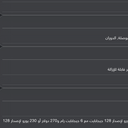
بوصلة, الدوران
في السوق الهندي: 245 دولار أو 205 يورو لإصدار 128 جيجابايت مع 6 جيجابايت رام و270 دولار أو 230 يورو لإصدار 128