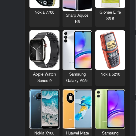
Nokia 7700
Gionee Elife
Sharp Aquos
S5.5
R6
Nokia 5210
Apple Watch
Samsung
Series 9
Galaxy A05s
Nokia X100
Huawei Mate
Samsung