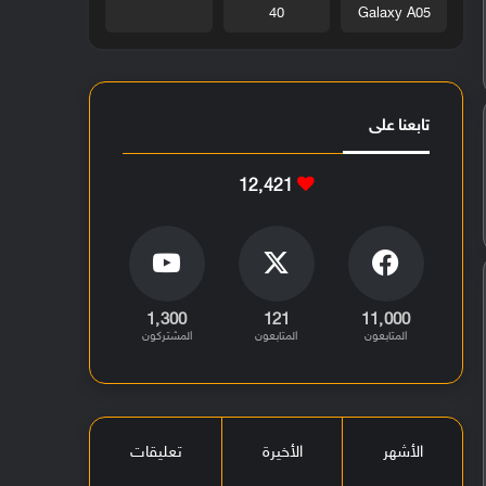
40
Galaxy A05
تابعنا على
12٬421
1٬300
121
11٬000
المتابعون
المتابعون
المشتركون
الأشهر
الأخيرة
تعليقات