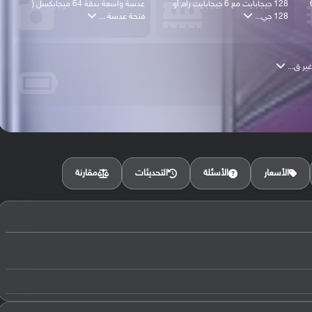
810 فايف جي (6
128 جيجابايت مع 6 جيجابايت رام أو
عدسة واسعة بدقة 64 ميجابكسل (
128 جي...
فتحة عدسة ...
مقارنة
الأسعار
الأسئلة
التحديثات