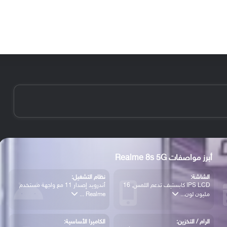
الأخبار
مقالات
الأجهزة
الأنظمة والتطبيقات
أبرز مواصفات Realme 8s 5G
الشاشة:
نظام التشغيل:
IPS LCD كابستيف تدعم اللمس, 16
أندرويد إصدار 11 مع واجهة مستخدم
مليون لون...
Realme ...
الرام / التخزين:
الكاميرا الأساسية: