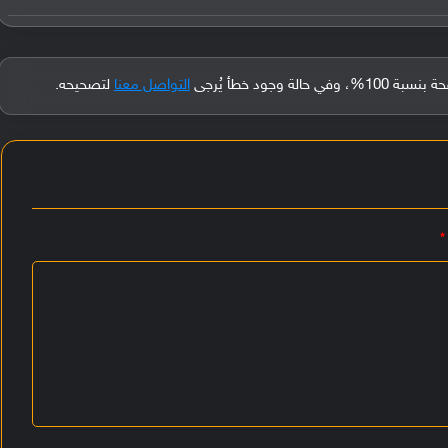
جود خطأ يُرجى
التواصل معنا
لتصحيحه.
*