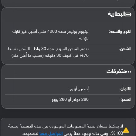
البطارية
النوع والسعة:
ليثيوم بوليمر سعة 4200 مللي أمبير, غير قابلة
للإزالة
الشحن:
يدعم الشحن السريع بقوة 30 واط - الشحن بنسبة
70% في ظرف 30 دقيقة (حسب ما أُعلن عنه)
‏متفرقات‏
الألوان:
أبيض, أزرق
السعر:
280 دولار أو 260 يورو
لا يمكننا ضمان صحة المعلومات الموجودة في هذه الصفحة بنسبة
100%، وفي حالة وجود خطأ يُرجى
التواصل معنا
لتصحيحه.