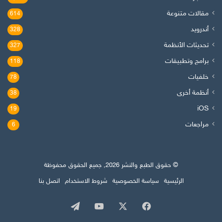
مقالات متنوعة
614
أندرويد
328
تحديثات الأنظمة
327
برامج وتطبيقات
118
خلفيات
78
أنظمة أخرى
38
iOS
19
مراجعات
6
© حقوق الطبع والنشر 2026, جميع الحقوق محفوظة
الرئيسية
سياسة الخصوصية
شروط الاستخدام
اتصل بنا
‫X
فيسبوك
‫YouTube
تيلقرام