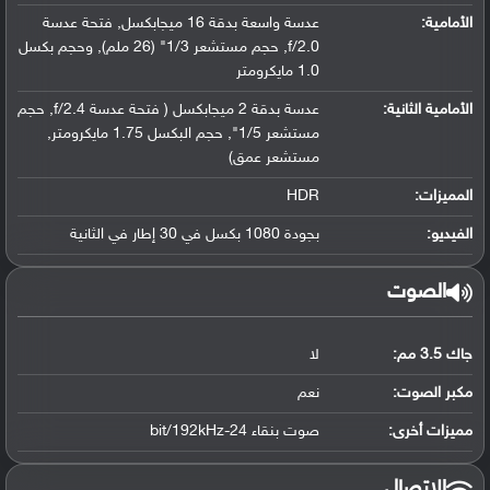
الأمامية:
عدسة واسعة بدقة 16 ميجابكسل, فتحة عدسة
f/2.0, حجم مستشعر 1/3" (26 ملم), وحجم بكسل
1.0 مايكرومتر
الأمامية الثانية:
عدسة بدقة 2 ميجابكسل ( فتحة عدسة f/2.4, حجم
مستشعر 1/5", حجم البكسل 1.75 مايكرومتر,
مستشعر عمق)
المميزات:
HDR
الفيديو:
بجودة 1080 بكسل في 30 إطار في الثانية
الصوت
جاك 3.5 مم:
لا
مكبر الصوت:
نعم
مميزات أخرى:
صوت بنقاء 24-bit/192kHz
الاتصال