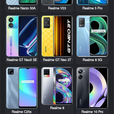
Realme Narzo 50A
Realme V23
Realme 5 Pro
Realme GT Neo5 SE
Realme GT Neo 3T
Realme 8 5G
Realme 8
Realme C25s
Realme 10 Pro