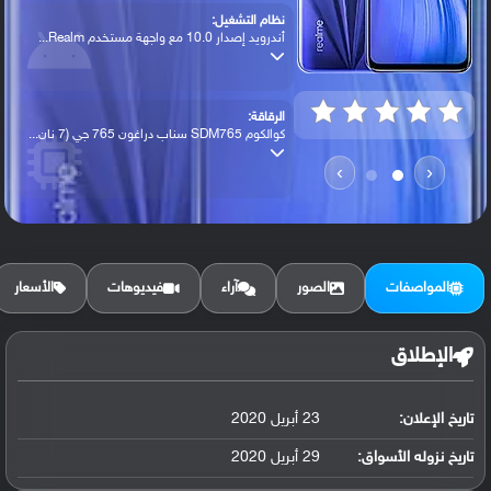
نظام التشغيل:
أندرويد إصدار 10.0 مع واجهة مستخدم Realm...
الرقاقة:
كوالكوم SDM765 سناب دراغون 765 جي (7 نان...
›
‹
الرام / التخزين:
128 جيجابايت مع 6 جيجابايت رام أو 128 جي...
المواصفات
الصور
آراء
فيديوهات
الأسعار
الكاميرا الأساسية:
عدسة واسعة بدقة 48 ميجابكسل ( فتحة عدسة ...
الإطلاق
تاريخ الإعلان:
23 أبريل 2020
البطارية:
ليثيوم بوليمر سعة 4200 مللي أمبير, غير ق...
تاريخ نزوله الأسواق:
29 أبريل 2020