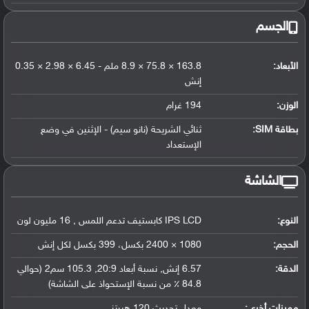
الجسم
الأبعاد:
163.8 × 75.8 × 8.9 ملم - 6.45 × 2.98 × 0.35
إنش
الوزن:
194 غرام
بطاقة SIM:
ثنائي الشريحة (نانو سيم) - الإثنين في وضع
الإستعداد
الشاشة
النوع:
IPS LCD كابستيف تدعم اللمس , 16 مليون لون
الحجم:
1080 × 2400 بكسل، 399 بكسل لكل إنش
الدقة:
6.57 إنش, نسبة أبعاد 20:9, 105.3 سم2 (حوالي
84.8 ٪ من نسبة الإستحواذ على الشاشة)
مميزات أخرى:
معدل تحديث 120 هيرتز