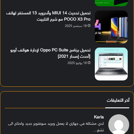
تحميل تحديث MIUI 14 وأندرويد 13 المستقر لهاتف
POCO X3 Pro مع شرح التثبيت
18 سبتمبر 2025
تحميل برنامج Oppo PC Suite لإدارة هواتف أوبو
[أحدث إصدار 2021]
18 يوليو 2025
أخر التعليقات
Karla
لدي مشكله في جهازي لا يعمل ويريد سوفتوير جديد واحتاج الى
تشغ...