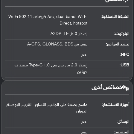
الشبكة اللاسلكية:
Wi-Fi 802.11 a/b/g/n/ac, dual-band, Wi-Fi
Direct, hotspot
البلوتوث
:
إصدار 5.0, A2DP ,LE
تحديد المواقع
:
نعم, مع A-GPS, GLONASS, BDS
NFC
:
نعم
USB
:
إصدار 2.0 من نوع سي Type-C 1.0 منفذ ذو
جهتين
خصائص أخرى
أجهزة الاستشعار:
ماسح بصمة على الجانب, التسارع, القرب, البوصلة,
الدوران
الرسائل:
نعم
المتصفح:
نعم