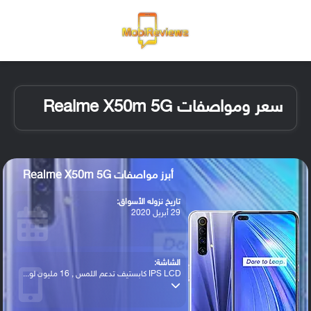
القائمة
تسجيل ا
الو
سعر ومواصفات Realme X50m 5G
أبرز مواصفات Realme X50m 5G
تاريخ نزوله الأسواق:
29 أبريل 2020
الشاشة:
IPS LCD كابستيف تدعم اللمس , 16 مليون لو...