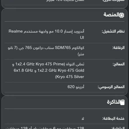
المنصة
نظام التشغيل
:
أندرويد إصدار 10.0 مع واجهة مستخدم Realme
UI
الرقاقة
:
كوالكوم SDM765 سناب دراغون 765 جي (7 نانو
متر)
المعالج
:
ثماني النواة (1x2.4 GHz Kryo 475 Prime و
1x2.2 GHz Kryo 475 Gold و 6x1.8 GHz
Kryo 475 Silver)
المعالج الرسومي
:
أدرينو 620
الذاكرة
فتحة البطاقة:
لا
الداخلية:
128 جيجابايت مع 6 جيجابايت رام أو 128 جيجابايت