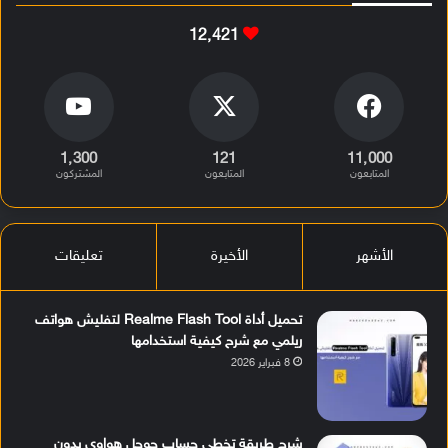
12٬421
1٬300
121
11٬000
المتابعون
المتابعون
المشتركون
الأشهر
الأخيرة
تعليقات
تحميل أداة Realme Flash Tool لتفليش هواتف
ريلمي مع شرح كيفية استخدامها
8 فبراير 2026
شرح طريقة تخطي حساب جوجل هواوي بدون