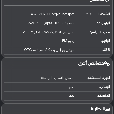
الشبكة اللاسلكية:
Wi-Fi 802.11 b/g/n, hotspot
البلوتوث
:
إصدار 5.0, A2DP ,LE,aptX HD
تحديد المواقع
:
نعم, مع A-GPS, GLONASS, BDS
الراديو:
راديو FM
USB
:
مايكرو يو إس بي 2.0, مع دعم OTG
خصائص أخرى
أجهزة الاستشعار:
التسارع, القرب, البوصلة
الرسائل:
نعم
المتصفح:
نعم
البطارية