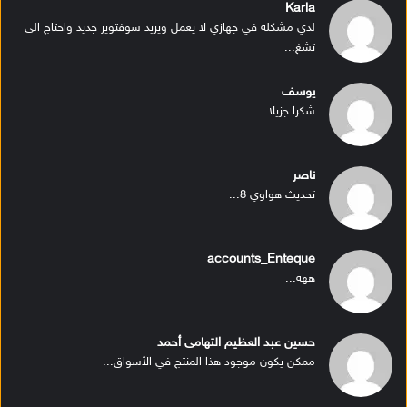
Karla
لدي مشكله في جهازي لا يعمل ويريد سوفتوير جديد واحتاج الى
تشغ...
يوسف
شكرا جزيلا...
ناصر
تحديث هواوي 8...
accounts_Enteque
ههه...
حسين عبد العظيم التهامى أحمد
ممكن يكون موجود هذا المنتج في الأسواق...