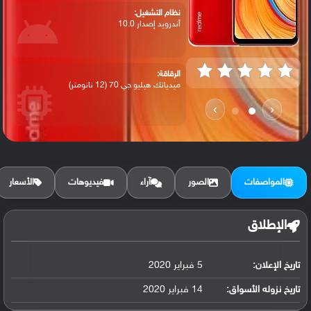
نظام التشغيل:
أندرويد إصدار 10.0
الرقاقة:
ميدياتك هيليو جي 70 (12 نانومتر)
›
‹
الرام / التخزين:
32 جيجابايت مع 2 جيجابايت رام أو 32 جيجا...
المواصفات
الصور
آراء
فيديوهات
الأسعار
الكاميرا الأساسية:
عدسة واسعة بدقة 64 ميجابكسل ( فتحة عدسة ...
الإطلاق
تاريخ الإعلان:
5 فبراير 2020
البطارية:
ليثيوم بوليمر سعة 5000 مللي أمبير, غير ق...
تاريخ نزوله الأسواق:
14 فبراير 2020