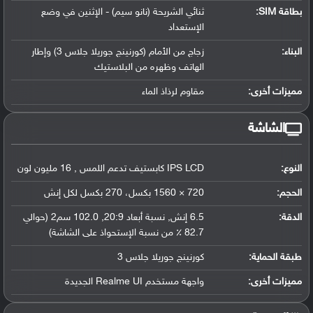
بطاقة SIM:
ثنائي الشريحة (نانو سيم) - الإثنين في وضع
الإستعداد
البناء:
زجاج من الأمام (كورنينج جوريلا جلاس 3) وإطار
الهاتف وظهره من البلاستيك
مميزات أخرى:
مقاوم لرذاذ الماء
الشاشة
النوع:
IPS LCD كابستيف تدعم اللمس , 16 مليون لون
الحجم:
720 × 1560 بكسل، 270 بكسل لكل إنش
الدقة:
6.5 إنش, نسبة أبعاد 20:9, 102.0 سم2 (حوالي
82.7 ٪ من نسبة الإستحواذ على الشاشة)
طبقة الحماية:
كورنينج جوريلا جلاس 3
مميزات أخرى:
واجهة مستخدم Realme UI الجديدة