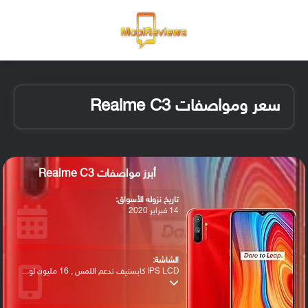
القائمة
تسجيل ا
الو
سعر ومواصفات Realme C3
أبرز مواصفات Realme C3
تاريخ نزوله الأسواق:
14 فبراير 2020
الشاشة:
IPS LCD كابستيف تدعم اللمس , 16 مليون لو...