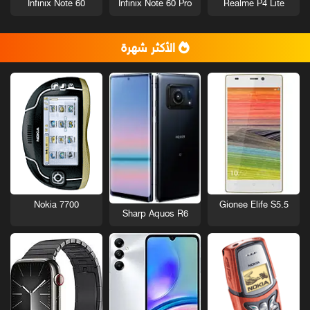
Infinix Note 60
Infinix Note 60 Pro
Realme P4 Lite
الأكثر شهرة
Nokia 7700
Gionee Elife S5.5
Sharp Aquos R6