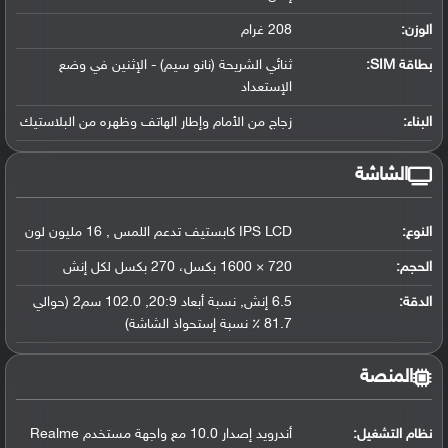
الوزن:
208 غرام
بطاقة SIM:
ثنائي الشريحة (نانو سيم) - الإثنين في وضع
الإستعداد
البناء:
زجاج من الأمام وإطار الهاتف وظهره من البلاستيك
الشاشة
النوع:
IPS LCD كابستيف تدعم اللمس , 16 مليون لون
الحجم:
720 × 1600 بكسل، 270 بكسل لكل إنش
الدقة:
6.5 إنش, نسبة أبعاد 20:9, 102.0 سم2 (حوالي
81.7 ٪ نسبة إستحواذ الشاشة)
المنصة
نظام التشغيل
:
أندرويد إصدار 10.0 مع واجهة مستخدم Realme