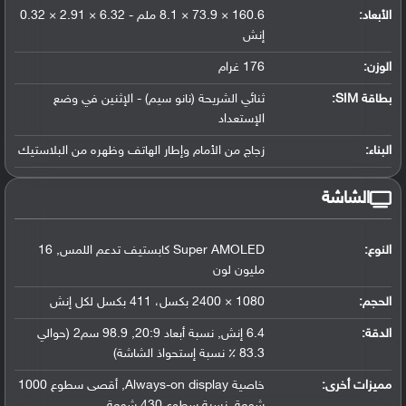
الأبعاد:
160.6 × 73.9 × 8.1 ملم - 6.32 × 2.91 × 0.32
إنش
الوزن:
176 غرام
بطاقة SIM:
ثنائي الشريحة (نانو سيم) - الإثنين في وضع
الإستعداد
البناء:
زجاج من الأمام وإطار الهاتف وظهره من البلاستيك
الشاشة
النوع:
Super AMOLED كابستيف تدعم اللمس, 16
مليون لون
الحجم:
1080 × 2400 بكسل، 411 بكسل لكل إنش
الدقة:
6.4 إنش, نسبة أبعاد 20:9, 98.9 سم2 (حوالي
83.3 ٪ نسبة إستحواذ الشاشة)
مميزات أخرى:
خاصية Always-on display, أقصى سطوع 1000
شمعة, نسبة سطوع 430 شمعة