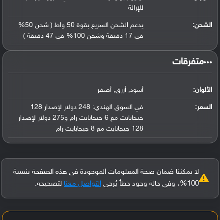
للإزالة
الشحن:
يدعم الشحن السريع بقوة 50 واط ( شحن 50%
في 17 دقيقة وشحن 100% في 47 دقيقة )
‏متفرقات‏
الألوان:
أسود, أزرق, أصفر
السعر:
في السوق الهندي: 248 دولار لإصدار 128
جيجابايت مع 6 جيجابايت رام و275 دولار لإصدار
128 جيجابايت مع 8 جيجابايت رام
لا يمكننا ضمان صحة المعلومات الموجودة في هذه الصفحة بنسبة
100%، وفي حالة وجود خطأ يُرجى
التواصل معنا
لتصحيحه.