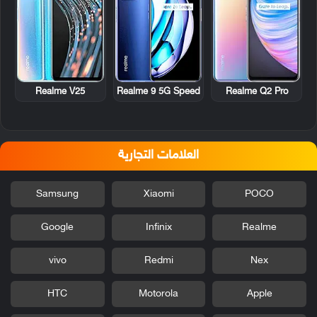
Realme V25
Realme 9 5G Speed
Realme Q2 Pro
العلامات التجارية
Samsung
Xiaomi
POCO
Google
Infinix
Realme
vivo
Redmi
Nex
HTC
Motorola
Apple