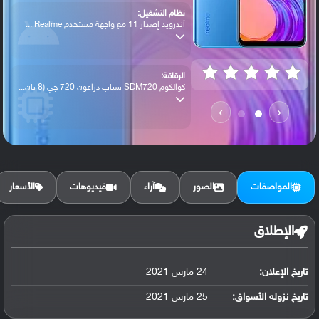
نظام التشغيل:
أندرويد إصدار 11 مع واجهة مستخدم Realme ...
الرقاقة:
كوالكوم SDM720 سناب دراغون 720 جي (8 نان...
›
‹
الرام / التخزين:
128 جيجابايت مع 6 جيجابايت رام أو 128 جي...
المواصفات
الصور
آراء
فيديوهات
الأسعار
الكاميرا الأساسية:
عدسة واسعة بدقة 64 ميجابكسل ( فتحة عدسة ...
الإطلاق
تاريخ الإعلان:
24 مارس 2021
البطارية:
ليثيوم بوليمر سعة 4500 مللي أمبير, غير ق...
تاريخ نزوله الأسواق:
25 مارس 2021