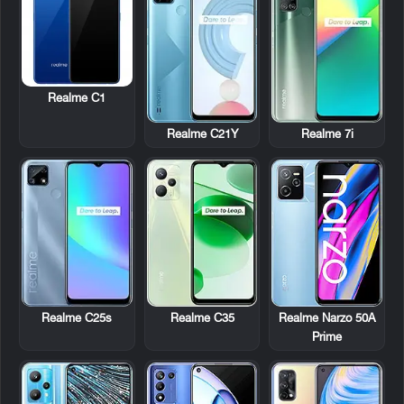
Realme C1
Realme C21Y
Realme 7i
Realme C25s
Realme C35
Realme Narzo 50A
Prime