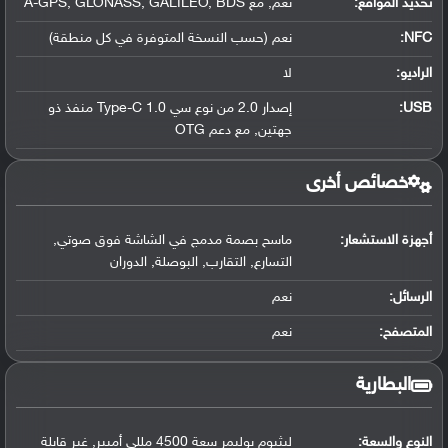
تحديد المواقع
:
نعم, مع A-GPS, GLONASS, GALILEO, BDS
NFC
:
نعم (حسب النسخة المتوفرة في كل منطقة)
الراديو:
لا
USB
:
إصدار 2.0 من نوع سي Type-C 1.0 منفذ ذو
جهتين, مع دعم OTG
خصائص أخرى
أجهزة الاستشعار:
ماسح بصمة مدمج في الشاشة فوق صوتي,
التسارع, التقارب, البوصلة, الدوران
الرسائل:
نعم
المتصفح:
نعم
البطارية
النوع والسعة:
ليثيوم بوليمر سعة 4500 مللي أمبير, غير قابلة