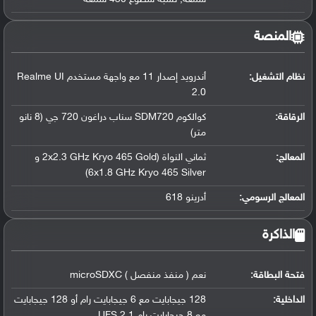
المنصة
نظام التشغيل
:
أندرويد إصدار 11 مع واجهة مستخدم Realme UI
2.0
الرقاقة
:
كوالكوم SDM720 سناب دراغون 720 جي (8 نانو
متر)
المعالج
:
ثماني النواة (2x2.3 GHz Kryo 465 Gold و
6x1.8 GHz Kryo 465 Silver)
المعالج الرسومي
:
أدرينو 618
الذاكرة
فتحة البطاقة:
نعم ( منفذ منفصل ) microSDXC
الداخلية:
128 جيجابايت مع 6 جيجابايت رام أو 128 جيجابايت
مع 8 جيجابايت رام UFS 2.1