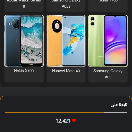
Nokia 7700
Apple Watch Series
Samsung Galaxy
9
A05s
Nokia X100
Huawei Mate 40
Samsung Galaxy
A05
تابعنا على
12٬421