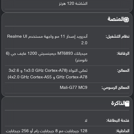
الشاشة 120 هرتز
المنصة
نظام التشغيل
:
أندرويد إصدار 11 مع واجهة مستخدم Realme UI
2.0
الرقاقة
:
ميدياتك MT6893 ديمينسيتي 1200 فايف جي (6
نانومتر)
المعالج
:
ثماني النواة (1x3.0 GHz Cortex-A78 و 3x2.6
GHz Cortex-A78 و 4x2.0 GHz Cortex-A55)
المعالج الرسومي
:
Mali-G77 MC9
الذاكرة
فتحة البطاقة:
لا
الداخلية:
128 جيجابايت مع 8 جيجابايت رام أو 256 جيجابايت