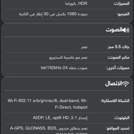
المميزات:
HDR, بانوراما
الفيديو:
بجودة 1080 بكسل في 30 إطار في الثانية
الصوت
جاك 3.5 مم:
نعم
مكبر الصوت:
نعم مع خاصية الستيريو
مميزات أخرى:
صوت بنقاء 24-bit/192kHz
الاتصال
الشبكة اللاسلكية:
Wi-Fi 802.11 a/b/g/n/ac/6, dual-band, Wi-
Fi Direct, hotspot
البلوتوث
:
إصدار 5.1, A2DP, LE, aptX HD
تحديد المواقع
:
نعم بنطاق مزدوج A-GPS, GLONASS, BDS,