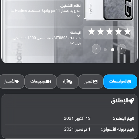
نظام التشغيل:
أندرويد إصدار 11 مع واجهة مستخدم Realme ...
الرقاقة:
ميدياتك MT6893 ديمينسيتي 1200 فايف جي
(6...
›
‹
الرام / التخزين:
128 جيجابايت مع 8 جيجابايت رام أو 256 جي...
المواصفات
الصور
آراء
فيديوهات
الأسعار
الكاميرا الأساسية:
عدسة واسعة بدقة 64 ميجابكسل ( فتحة عدسة ...
الإطلاق
تاريخ الإعلان:
19 أكتوبر 2021
البطارية:
ليثيوم بوليمر سعة 4500 مللي أمبير, غير ق...
تاريخ نزوله الأسواق:
1 نوفمبر 2021