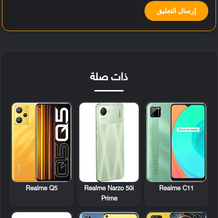
ذات صلة
Realme Q5
Realme Narzo 50i
Realme C11
Prime