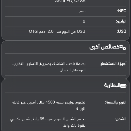
GALILEO, QZSS
NFC
:
نعم
الراديو:
لا
USB
:
USB من النوع سي 2.0, دعم OTG
خصائص أخرى
أجهزة الاستشعار:
بصمة (تحت الشاشة، بصري), التسارع, التقارب,
البوصلة, الدوران
البطارية
النوع والسعة:
ليثيوم بوليمر سعة 4500 مللي أمبير, غير قابلة
للإزالة
الشحن:
يدعم الشحن السريع بقوة 65 واط, شحن عكسي
بقوة 2.5 واط