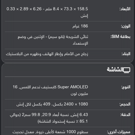
الأبعاد:
158.5 × 73.3 × 8.4 ملم - 6.26 × 2.89 × 0.33
إنش
الوزن:
186 غرام
بطاقة SIM:
ثنائي الشريحة (نانو سيم) - الإثنين في وضع
الإستعداد
البناء:
زجاج من الأمام وإطار الهاتف وظهره من البلاستيك
الشاشة
النوع:
Super AMOLED كابستيف تدعم اللمس, 16
مليون لون
الحجم:
1080 × 2400 بكسل، 409 بكسل لكل إنش
الدقة:
6.43 إنش, نسبة أبعاد 20:9, 99.8 سم2 (حوالي
85.1 ٪ نسبة إستحواذ الشاشة)
مميزات أخرى:
سطوع 1000 شمعة كأعلى ذروة, معدل تحديث