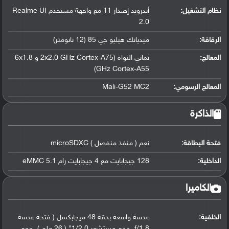
نظام التشغيل
:
أندرويد إصدار 11 مع واجهة مستخدم Realme UI
2.0
الرقاقة
:
ميدياتك هيليو جي 85 (12 نانومتر)
المعالج
:
ثماني النواة (2x2.0 GHz Cortex-A75 و 6x1.8
GHz Cortex-A55)
المعالج الرسومي
:
Mali-G52 MC2
الذاكرة
فتحة البطاقة:
نعم ( منفذ منفصل ) microSDXC
الداخلية:
128 جيجابايت مع 4 جيجابايت رام eMMC 5.1
الكاميرا
الخلفية:
عدسة واسعة بدقة 48 ميجابكسل ( فتحة عدسة
f/1.8, حجم مستشعر 1/2.0" ( 26 ملم ), حجم