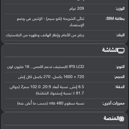
الوزن:
209 غرام
بطاقة SIM:
ثنائي الشريحة (نانو سيم) - الإثنين في وضع
الإستعداد
البناء:
زجاج من الأمام وإطار الهاتف وظهره من البلاستيك
الشاشة
النوع:
IPS LCD كابستيف تدعم اللمس , 16 مليون لون
الحجم:
720 × 1600 بكسل، 270 بكسل لكل إنش
الدقة:
6.5 إنش, نسبة أبعاد 20:9, 102.0 سم2 (حوالي
81.7 ٪ نسبة إستحواذ الشاشة)
مميزات أخرى:
نسبة سطوع 480 nits (حسب ما أُعلن عنه)
المنصة