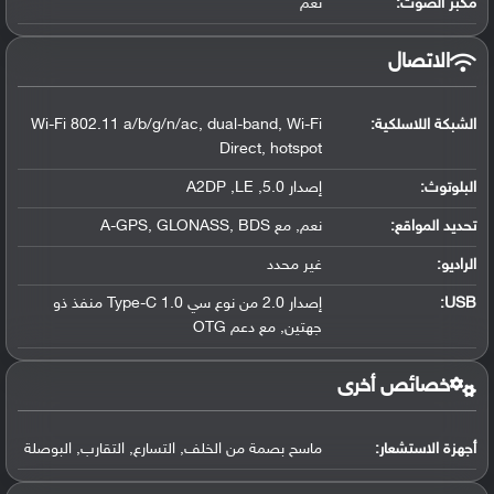
مكبر الصوت:
نعم
الاتصال
الشبكة اللاسلكية:
Wi-Fi 802.11 a/b/g/n/ac, dual-band, Wi-Fi
Direct, hotspot
البلوتوث
:
إصدار 5.0, A2DP ,LE
تحديد المواقع
:
نعم, مع A-GPS, GLONASS, BDS
الراديو:
غير محدد
USB
:
إصدار 2.0 من نوع سي Type-C 1.0 منفذ ذو
جهتين, مع دعم OTG
خصائص أخرى
أجهزة الاستشعار:
ماسح بصمة من الخلف, التسارع, التقارب, البوصلة