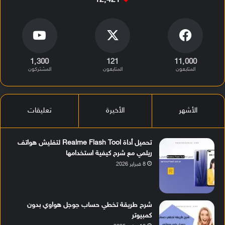
12٬421
1٬300
121
11٬000
المتابعون
المتابعون
المشتركون
الأشهر
الأخيرة
تعليقات
تحميل أداة Realme Flash Tool لتفليش هواتف
ريلمي مع شرح كيفية استخدامها
8 فبراير 2026
شرح طريقة تخطي حساب جوجل هواوي بدون
كمبيوتر