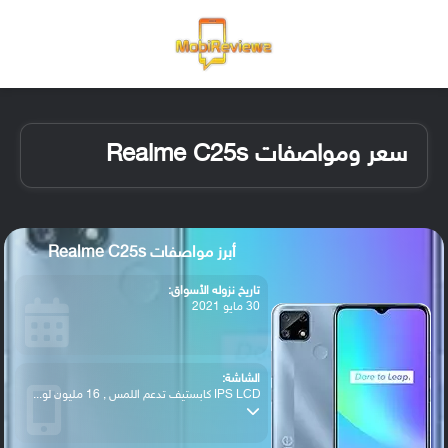
القائمة
تسجيل ا
الو
سعر ومواصفات Realme C25s
أبرز مواصفات Realme C25s
تاريخ نزوله الأسواق:
30 مايو 2021
الشاشة:
IPS LCD كابستيف تدعم اللمس , 16 مليون لو...