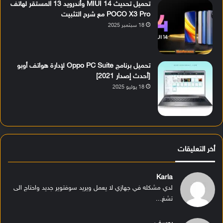
تحميل تحديث MIUI 14 وأندرويد 13 المستقر لهاتف
POCO X3 Pro مع شرح التثبيت
18 سبتمبر 2025
تحميل برنامج Oppo PC Suite لإدارة هواتف أوبو
[أحدث إصدار 2021]
18 يوليو 2025
أخر التعليقات
Karla
لدي مشكله في جهازي لا يعمل ويريد سوفتوير جديد واحتاج الى
تشغ...