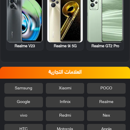
Realme V23
Realme 9i 5G
Realme GT2 Pro
العلامات التجارية
Samsung
Xiaomi
POCO
Google
Infinix
Realme
vivo
Redmi
Nex
HTC
Motorola
Apple