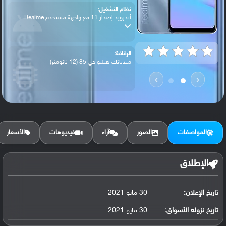
نظام التشغيل:
أندرويد إصدار 11 مع واجهة مستخدم Realme ...
الرقاقة:
ميدياتك هيليو جي 85 (12 نانومتر)
›
‹
الرام / التخزين:
128 جيجابايت مع 4 جيجابايت رام eMMC 5.1
المواصفات
الصور
آراء
فيديوهات
الأسعار
الكاميرا الأساسية:
عدسة واسعة بدقة 48 ميجابكسل ( فتحة عدسة ...
الإطلاق
تاريخ الإعلان:
30 مايو 2021
البطارية:
ليثيوم بوليمر سعة 6000 مللي أمبير, غير ق...
تاريخ نزوله الأسواق:
30 مايو 2021