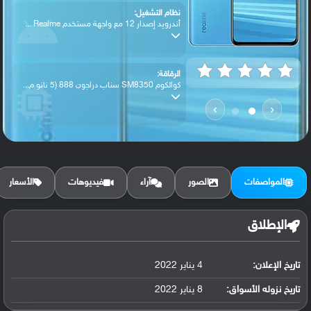
نظام التشغيل:
أندرويد إصدار 12 مع واجهة مستخدم Realme ...
الرقاقة:
كوالكوم SM8350 سناب دراجون 888 (5 نانو م...
›
‹
الرام / التخزين:
128 جيجابايت مع 8 جيجابايت رام أو 256 جي...
المواصفات
الصور
آراء
فيديوهات
الأسعار
الكاميرا الأساسية:
عدسة واسعة بدقة 50 ميجابكسل ( فتحة عدسة ...
الإطلاق
تاريخ الإعلان:
4 يناير 2022
البطارية:
ليثيوم بوليمر سعة 5000 مللي أمبير, غير ق...
تاريخ نزوله الأسواق:
8 يناير 2022