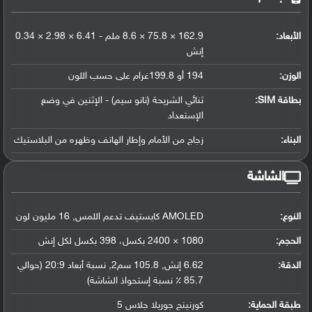
الأبعاد:
162.9 × 75.8 × 8.6 ملم - 6.41 × 2.98 × 0.34
إنش
الوزن:
194 أو 199.8غرام على حسب اللون
بطاقة SIM:
ثنائي الشريحة (نانو سيم) - الإثنين في وضع
الإستعداد
البناء:
زجاج من الأمام وإطار الهاتف وظهره من البلاستيك
الشاشة
النوع:
AMOLED كابستيف تدعم اللمس, 16 مليون لون
الحجم:
1080 × 2400 بكسل، 398 بكسل لكل إنش
الدقة:
6.62 إنش, 105.8 سم2, نسبة أبعاد 20:9 (حوالي
85.7 ٪ نسبة إستحواذ الشاشة)
طبقة الحماية:
كورنينج جوريلا جلاس 5