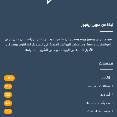
نبذة عن موبي ريفيوز
موقع موبي ريفيوز يهتم بتقديم كل ما هو جديد في عالم الهواتف من خلال عرض
لمواصفات وأسعار ومراجعات الهواتف الجديدة في الأسواق كما نقوم برصد كل
الأخبار التقنية عن الهواتف وبعض الشروحات الهامة.
تصنيفات
الأخبار
1٬931
مقالات متنوعة
614
أندرويد
328
تحديثات الأنظمة
327
برامج وتطبيقات
118