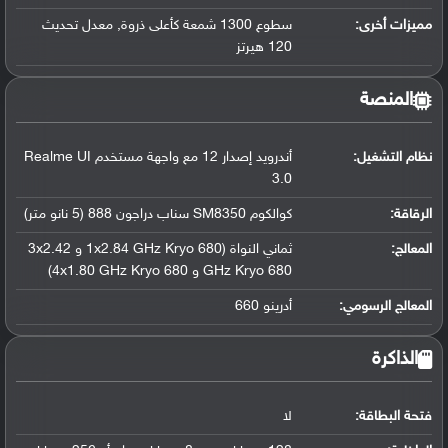
مميزات أخرى:
سطوع 1300 شمعة كأعلى ذروة, معدل تحديث
120 هيرتز
المنصة
نظام التشغيل
:
أندرويد إصدار 12 مع واجهة مستخدم Realme UI
3.0
الرقاقة
:
كوالكوم SM8350 سناب دراجون 888 (5 نانو متر)
المعالج
:
ثماني النواة (1x2.84 GHz Kryo 680 و 3x2.42
GHz Kryo 680 و 4x1.80 GHz Kryo 680)
المعالج الرسومي
:
أدرينو 660
الذاكرة
فتحة البطاقة:
لا