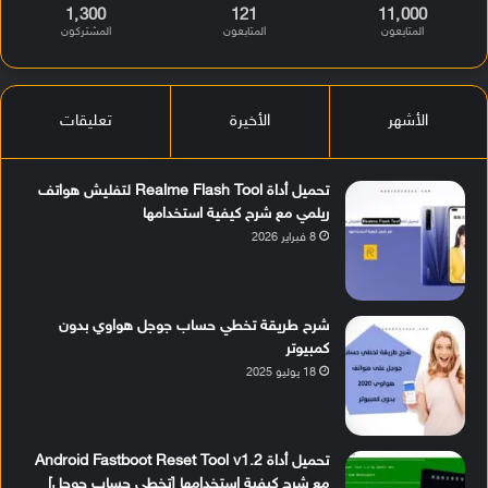
1٬300
121
11٬000
المتابعون
المتابعون
المشتركون
الأشهر
الأخيرة
تعليقات
تحميل أداة Realme Flash Tool لتفليش هواتف
ريلمي مع شرح كيفية استخدامها
8 فبراير 2026
شرح طريقة تخطي حساب جوجل هواوي بدون
كمبيوتر
18 يوليو 2025
تحميل أداة Android Fastboot Reset Tool v1.2
مع شرح كيفية استخدامها [تخطي حساب جوجل]