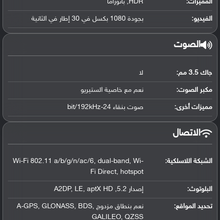
المميزات:
HDR, بانوراما
الفيديو:
بجودة 1080 بكسل في 30 إطار في الثانية
الصوت
جاك 3.5 مم:
لا
مكبر الصوت:
نعم مع خاصية الستيريو
مميزات أخرى:
صوت بنقاء 24-bit/192kHz
الاتصال
الشبكة اللاسلكية:
Wi-Fi 802.11 a/b/g/n/ac/6, dual-band, Wi-
Fi Direct, hotspot
البلوتوث
:
إصدار 5.2, A2DP, LE, aptX HD
تحديد المواقع
:
نعم بنطاق مزدوج A-GPS, GLONASS, BDS,
GALILEO, QZSS