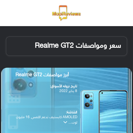
القائمة
تسجيل ا
الو
سعر ومواصفات Realme GT2
أبرز مواصفات Realme GT2
تاريخ نزوله الأسواق:
8 يناير 2022
الشاشة:
AMOLED كابستيف تدعم اللمس, 16 مليون
لون،...