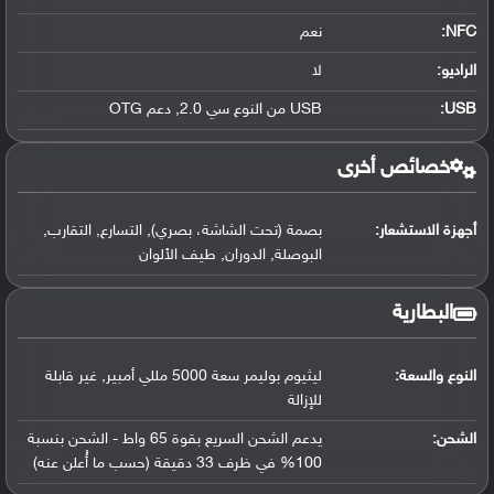
NFC
:
نعم
الراديو:
لا
USB
:
USB من النوع سي 2.0, دعم OTG
خصائص أخرى
أجهزة الاستشعار:
بصمة (تحت الشاشة، بصري), التسارع, التقارب,
البوصلة, الدوران, طيف الألوان
البطارية
النوع والسعة:
ليثيوم بوليمر سعة 5000 مللي أمبير, غير قابلة
للإزالة
الشحن:
يدعم الشحن السريع بقوة 65 واط - الشحن بنسبة
100% في ظرف 33 دقيقة (حسب ما أُعلن عنه)