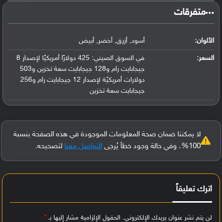
‏متفرقات‏
الألوان:
أسود, أزرق, أخضر, أبيض
السعر:
في السوق الصيني: 425 دولارًا أمريكيًا لإصدار 8
جيجابايت رام و128 جيجابايت سعة تخزين و503
دولارات أمريكيًة لإصدار 12 جيجابايت رام و256
جيجابايت سعة تخزين
لا يمكننا ضمان صحة المعلومات الموجودة في هذه الصفحة بنسبة
100%، وفي حالة وجود خطأ يُرجى
التواصل معنا
لتصحيحه.
اترك تعليقاً
لن يتم نشر عنوان بريدك الإلكتروني.
الحقول الإلزامية مشار إليها بـ
*