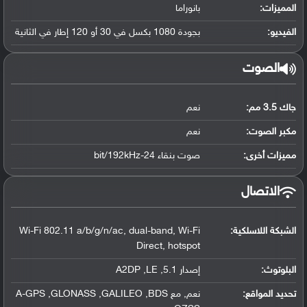
المميزات:
بانوراما
الفيديو:
بجودة 1080 بكسل في 30 أو 120 إطار في الثانية
الصوت
جاك 3.5 مم:
نعم
مكبر الصوت:
نعم
مميزات أخرى:
صوت بنقاء 24-bit/192kHz
الاتصال
الشبكة اللاسلكية:
Wi-Fi 802.11 a/b/g/n/ac, dual-band, Wi-Fi
Direct, hotspot
البلوتوث
:
إصدار 5.1, A2DP ,LE
تحديد المواقع
:
نعم, مع A-GPS ,GLONASS ,GALILEO ,BDS