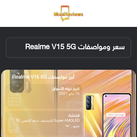
القائمة
تسجيل ا
الو
سعر ومواصفات Realme V15 5G
أبرز مواصفات Realme V15 5G
تاريخ نزوله الأسواق:
15 يناير 2021
الشاشة:
Super AMOLED كابستيف تدعم اللمس, 16
مليو...