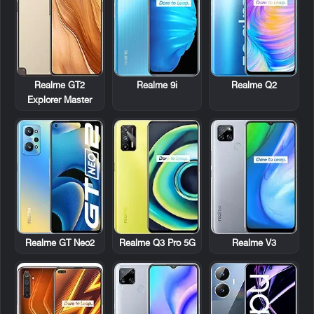
Realme GT2
Realme 9i
Realme Q2
Explorer Master
Realme GT Neo2
Realme Q3 Pro 5G
Realme V3