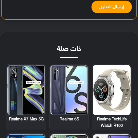
ذات صلة
Realme X7 Max 5G
Realme 6S
Realme TechLife
Watch R100