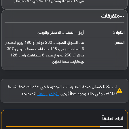
في 18 دقيقة وشحن 100% في 47 دقيقة )
‏متفرقات‏
الألوان:
أزرق , الفضي, الأصفر والوردي
السعر:
في السوق الصيني: 230 دولار أو 190 يورو لإصدار
6 جيجابايت رام و 128 جيجابايت سعة تخزين و307
دولار أو 250 يورو لإصدار 8 جيجابايت رام و 128
جيجابايت سعة تخزين
لا يمكننا ضمان صحة المعلومات الموجودة في هذه الصفحة بنسبة
100%، وفي حالة وجود خطأ يُرجى
التواصل معنا
لتصحيحه.
اترك تعليقاً