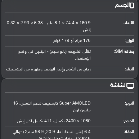
الجسم
الأبعاد:
160.9 × 74.4 × 8.1 ملم - 6.33 × 2.93 × 0.32
إنش
الوزن:
176 غرام أو 179 غرام
بطاقة SIM:
ثنائي الشريحة (نانو سيم) - الإثنين في وضع
الإستعداد
البناء:
زجاج من الأمام وإطار الهاتف وظهره من البلاستيك
الشاشة
النوع:
Super AMOLED كابستيف تدعم اللمس, 16
مليون لون
الحجم:
1080 × 2400 بكسل، 411 بكسل لكل إنش
الدقة:
6.4 إنش, نسبة أبعاد 20:9, 98.9 سم2 (حوالي
82.6 ٪ نسبة إستحواذ الشاشة)