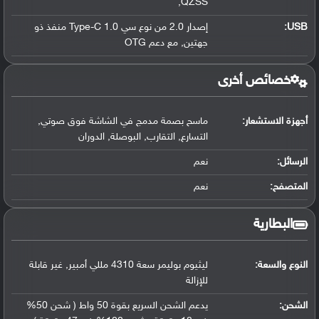
,QZSS
USB
:
إصدار 2.0 من نوع سي Type-C 1.0 منفذ ذو
جهتين, مع دعم OTG
خصائص أخرى
أجهزة الاستشعار:
ماسح بصمة مدمج في الشاشة فوق صوتي,
التسارع, التقارب, البوصلة, الدوران
الرسائل:
نعم
المتصفح:
نعم
البطارية
النوع والسعة:
ليثيوم بوليمر سعة 4310 مللي أمبير, غير قابلة
للإزالة
الشحن:
يدعم الشحن السريع بقوة 50 واط ( شحن 50%