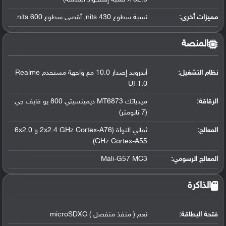
مميزات أخرى:
نسبة سطوع 430 nits, أقصى سطوع 600 nits
المنصة
نظام التشغيل
:
أندرويد إصدار 10.0 مع واجهة مستخدم Realme
UI 1.0
الرقاقة
:
ميدياتك MT6873 ديمينسيتي 800 يو فايف جي
(7 نانومتر)
المعالج
:
ثماني النواة (2x2.4 GHz Cortex-A76 و 6x2.0
GHz Cortex-A55)
المعالج الرسومي
:
Mali-G57 MC3
الذاكرة
فتحة البطاقة:
نعم ( منفذ منفصل ) microSDXC