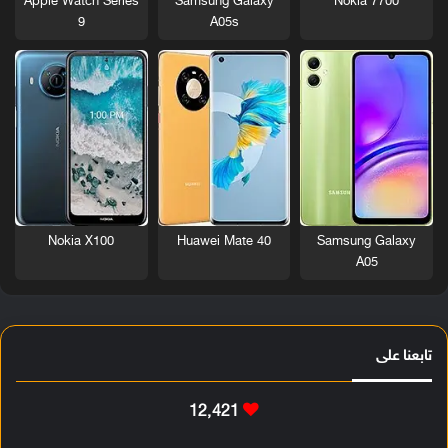
Nokia 7700
Apple Watch Series
Samsung Galaxy
9
A05s
Nokia X100
Huawei Mate 40
Samsung Galaxy
A05
تابعنا على
12٬421