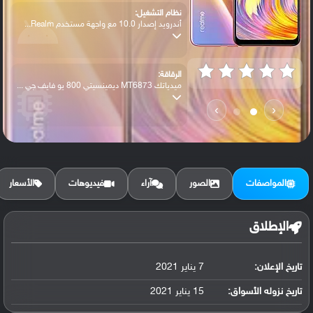
نظام التشغيل:
أندرويد إصدار 10.0 مع واجهة مستخدم Realm...
الرقاقة:
ميدياتك MT6873 ديمينسيتي 800 يو فايف جي ...
›
‹
الرام / التخزين:
128 جيجابايت مع 6 جيجابايت رام أو 128 جي...
المواصفات
الصور
آراء
فيديوهات
الأسعار
الكاميرا الأساسية:
عدسة واسعة بدقة 64 ميجابكسل ( فتحة عدسة ...
الإطلاق
تاريخ الإعلان:
7 يناير 2021
البطارية:
ليثيوم بوليمر سعة 4310 مللي أمبير, غير ق...
تاريخ نزوله الأسواق:
15 يناير 2021