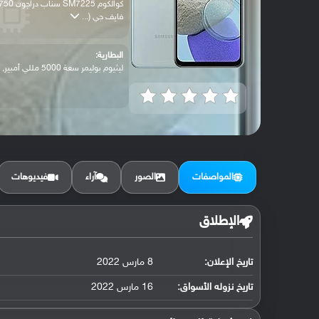
كوالكوم SM7225 سناب دراجون 
فايف جي (...
البطارية:
ليثيوم بوليمر سعة 5000 مللي أمبير, غير ق...
المواصفات
الصور
آراء
فيديوهات
الإطلاق
تاريخ الإعلان:
8 مارس 2022
تاريخ نزوله الأسواق:
16 مارس 2022