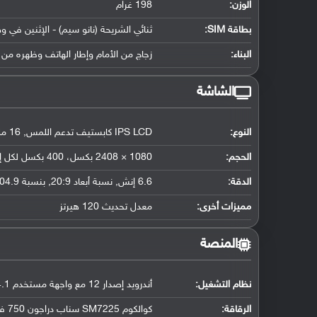
الوزن:
198 غرام
بطاقة SIM:
ثنائي الشريحة (نانو سيم) - الإثنين في و
البناء:
زجاج من الأمام وإطار الهاتف وظهره من 
الشاشة
النوع:
IPS LCD كابستيف تدعم اللمس, 16 مليون لون
الحجم:
1080 × 2408 بكسل، 400 بكسل لكل إنش
الدقة:
6.6 إنش, نسبة أبعاد 20:9, بنسبة 104.9 سم2 (حوالي 82.3 ٪ نسبة إستحواذ الشاشة)
مميزات أخرى:
معدل تحديث 120 هيرتز
المنصة
نظام التشغيل
:
أندرويد إصدار 12 مع واجهة مستخدم One UI 4.1
الرقاقة
:
كوالكوم SM7225 سناب دراجون 750 فايف جي (8 نانومتر)