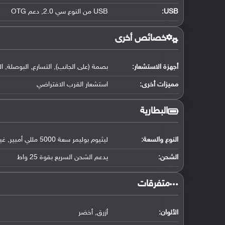
USB
:
USB من النوع سي 2.0, دعم OTG
خصائص أخرى
أجهزة الاستشعار:
بصمة (على الجانب), التسارع, البوصلة, ال
مميزات أخرى:
استشعار القرب الافتراضي
البطارية
النوع والسعة:
ليثيوم بوليمر سعة 5000 مللي أمبير, غير قابلة للإزالة
الشحن:
يدعم الشحن السريع بقوة 25 واط
‏متفرقات‏
الألوان:
أزرق, أخضر