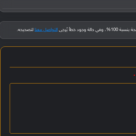
جود خطأ يُرجى
التواصل معنا
لتصحيحه.
*