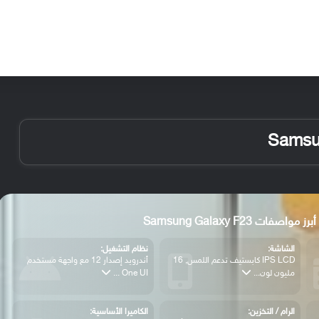
الأخبار
مقالات
الأجهزة
الأنظمة والتطبيقات
أبرز مواصفات Samsung Galaxy F23
الشاشة:
نظام التشغيل:
IPS LCD كابستيف تدعم اللمس, 16
أندرويد إصدار 12 مع واجهة مستخدم
مليون لون...
One UI ...
الرام / التخزين:
الكاميرا الأساسية: