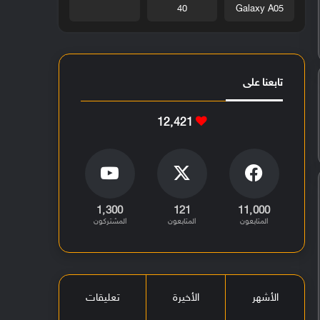
40
Galaxy A05
تابعنا على
12٬421
1٬300
121
11٬000
المتابعون
المتابعون
المشتركون
الأشهر
الأخيرة
تعليقات