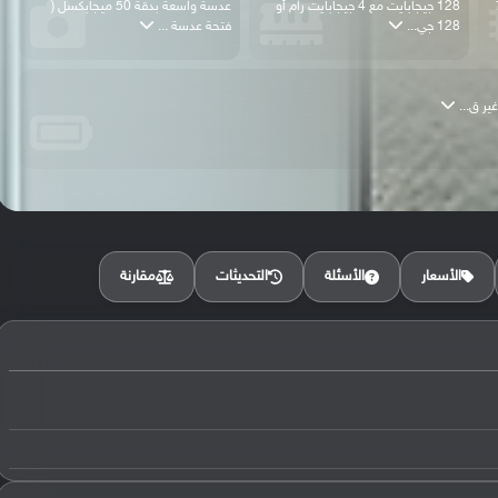
750
128 جيجابايت مع 4 جيجابايت رام أو
عدسة واسعة بدقة 50 ميجابكسل (
128 جي...
فتحة عدسة ...
مقارنة
الأسعار
الأسئلة
التحديثات