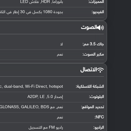
المميزات:
بانوراما, HDR, فلاش LED
الفيديو:
بجودة 1080 بكسل في 30 إطار في الثانية
الصوت
جاك 3.5 مم:
لا
مكبر الصوت:
نعم
الاتصال
الشبكة اللاسلكية:
, dual-band, Wi-Fi Direct, hotspot
البلوتوث
:
إصدار 5.0, A2DP, LE
تحديد المواقع
:
نعم, مع A-GPS, GLONASS, GALILEO, BDS
NFC
:
نعم
الراديو:
راديو FM مع التسجيل