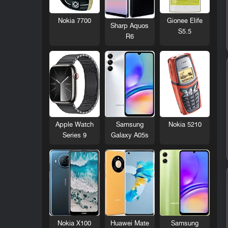
Nokia 7700
Gionee Elife
Sharp Aquos
S5.5
R6
Nokia 5210
Apple Watch
Samsung
Series 9
Galaxy A05s
Nokia X100
Huawei Mate
Samsung