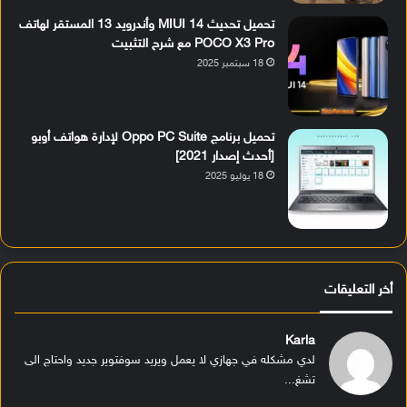
تحميل تحديث MIUI 14 وأندرويد 13 المستقر لهاتف
POCO X3 Pro مع شرح التثبيت
18 سبتمبر 2025
تحميل برنامج Oppo PC Suite لإدارة هواتف أوبو
[أحدث إصدار 2021]
18 يوليو 2025
أخر التعليقات
Karla
لدي مشكله في جهازي لا يعمل ويريد سوفتوير جديد واحتاج الى
تشغ...