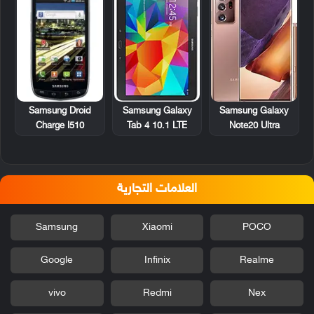
Samsung Droid
Samsung Galaxy
Samsung Galaxy
Charge I510
Tab 4 10.1 LTE
Note20 Ultra
العلامات التجارية
Samsung
Xiaomi
POCO
Google
Infinix
Realme
vivo
Redmi
Nex