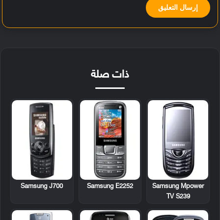
ذات صلة
Samsung J700
Samsung E2252
Samsung Mpower
TV S239