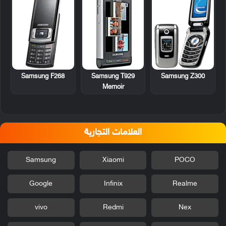
Samsung F268
Samsung T929
Samsung Z300
Memoir
العلامات التجارية
Samsung
Xiaomi
POCO
Google
Infinix
Realme
vivo
Redmi
Nex