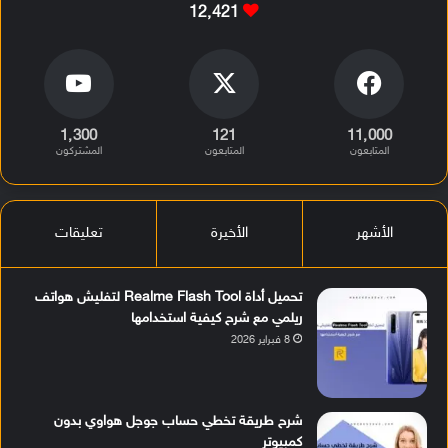
12٬421
1٬300
121
11٬000
المتابعون
المتابعون
المشتركون
الأشهر
الأخيرة
تعليقات
تحميل أداة Realme Flash Tool لتفليش هواتف
ريلمي مع شرح كيفية استخدامها
8 فبراير 2026
شرح طريقة تخطي حساب جوجل هواوي بدون
كمبيوتر