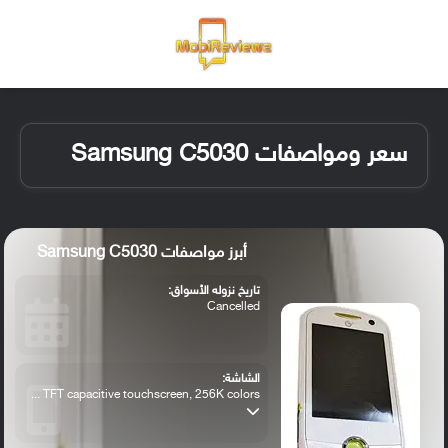
القائمة
تسجيل ا
الو
سعر ومواصفات Samsung C5030
أبرز مواصفات Samsung C5030
تاريخ نزوله الأسواق:
Cancelled
الشاشة:
TFT capacitive touchscreen, 256K colors ...