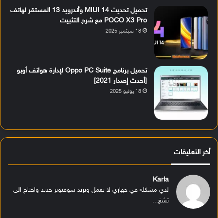
تحميل تحديث MIUI 14 وأندرويد 13 المستقر لهاتف
POCO X3 Pro مع شرح التثبيت
18 سبتمبر 2025
تحميل برنامج Oppo PC Suite لإدارة هواتف أوبو
[أحدث إصدار 2021]
18 يوليو 2025
أخر التعليقات
Karla
لدي مشكله في جهازي لا يعمل ويريد سوفتوير جديد واحتاج الى
تشغ...