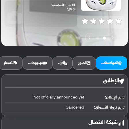
الكاميرا الأساسية:
2 MP
›
‹
المواصفات
الصور
آراء
فيديوهات
الأسعار
الإطلاق
تاريخ الإعلان:
Not officially announced yet
تاريخ نزوله الأسواق:
Cancelled
شبكة الاتصال