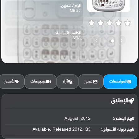
الرام / التخزين:
20 MB
الكاميرا الأساسية:
VGA
›
‹
المواصفات
الصور
آراء
فيديوهات
الأسعار
الإطلاق
تاريخ الإعلان:
2012, August
تاريخ نزوله الأسواق:
Available. Released 2012, Q3