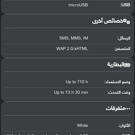
microUSB
:
USB
خصائص أخرى
الرسائل:
SMS, MMS, IM
المتصفح:
WAP 2.0/xHTML
البطارية
وضع الاستعداد:
Up to 710 h
وقت التحدث:
Up to 13 h 30 min
‏متفرقات‏
الألوان:
White