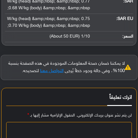
0.77 W/kg (head) &amp;nbsp; &amp;nbsp;
:
SAR
0.68 W/kg (body) &amp;nbsp; &amp;nbsp;
0.75 W/kg (head) &amp;nbsp; &amp;nbsp;
SAR EU:
0.70 W/kg (body) &amp;nbsp; &amp;nbsp;
السعر:
1/10 (About 50 EUR)
لا يمكننا ضمان صحة المعلومات الموجودة في هذه الصفحة بنسبة
100%، وفي حالة وجود خطأ يُرجى
التواصل معنا
لتصحيحه.
اترك تعليقاً
لن يتم نشر عنوان بريدك الإلكتروني.
الحقول الإلزامية مشار إليها بـ
*
ا
ل