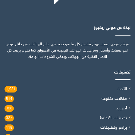
نبذة عن موبي ريفيوز
موقع موبي ريفيوز يهتم بتقديم كل ما هو جديد في عالم الهواتف من خلال عرض
لمواصفات وأسعار ومراجعات الهواتف الجديدة في الأسواق كما نقوم برصد كل
الأخبار التقنية عن الهواتف وبعض الشروحات الهامة.
تصنيفات
الأخبار
1٬931
مقالات متنوعة
614
أندرويد
328
تحديثات الأنظمة
327
برامج وتطبيقات
118