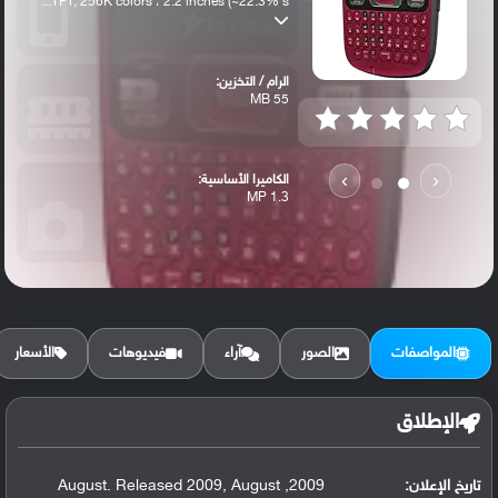
TFT, 256K colors ، 2.2 inches (~22.3% s...
الرام / التخزين:
55 MB
›
‹
الكاميرا الأساسية:
1.3 MP
المواصفات
الصور
آراء
فيديوهات
الأسعار
الإطلاق
تاريخ الإعلان:
2009, August. Released 2009, August