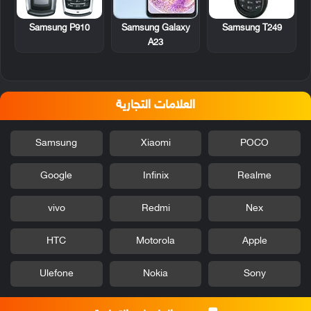
Samsung P910
Samsung T249
Samsung Galaxy
A23
العلامات التجارية
Samsung
Xiaomi
POCO
Google
Infinix
Realme
vivo
Redmi
Nex
HTC
Motorola
Apple
Ulefone
Nokia
Sony