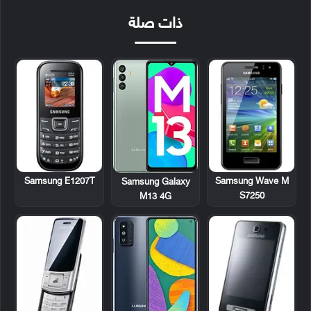
ذات صلة
Samsung E1207T
Samsung Wave M
Samsung Galaxy
S7250
M13 4G