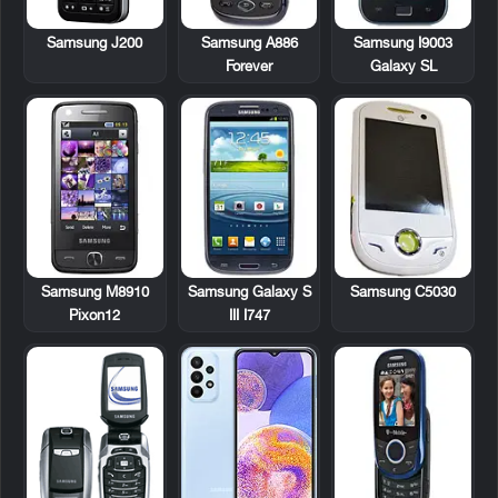
Samsung J200
Samsung A886
Samsung I9003
Forever
Galaxy SL
Samsung M8910
Samsung Galaxy S
Samsung C5030
Pixon12
III I747