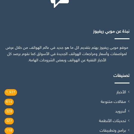
نبذة عن موبي ريفيوز
موقع موبي ريفيوز يهتم بتقديم كل ما هو جديد في عالم الهواتف من خلال عرض
لمواصفات وأسعار ومراجعات الهواتف الجديدة في الأسواق كما نقوم برصد كل
الأخبار التقنية عن الهواتف وبعض الشروحات الهامة.
تصنيفات
الأخبار
1٬931
مقالات متنوعة
614
أندرويد
328
تحديثات الأنظمة
327
برامج وتطبيقات
118