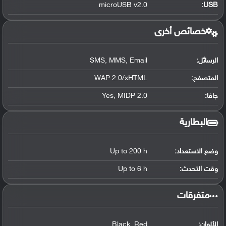
microUSB v2.0
:
USB
خصائص أخرى
الرسائل:
SMS, MMS, Email
المتصفح:
WAP 2.0/xHTML
جافا:
Yes, MIDP 2.0
البطارية
وضع الاستعداد:
Up to 200 h
وقت التحدث:
Up to 6 h
‏متفرقات‏
الألوان:
Black, Red