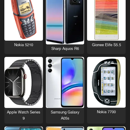
Nokia 5210
Gionee Elife S5.5
Sharp Aquos R6
Nokia 7700
Apple Watch Series
Samsung Galaxy
9
A05s