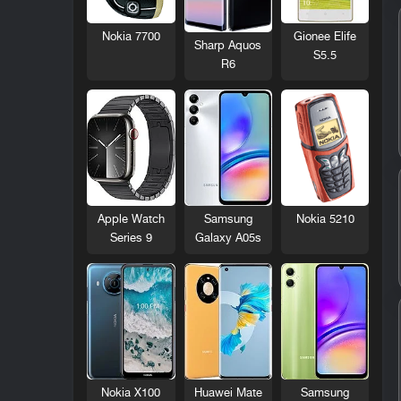
Nokia 7700
Gionee Elife
Sharp Aquos
S5.5
R6
Nokia 5210
Apple Watch
Samsung
Series 9
Galaxy A05s
Nokia X100
Huawei Mate
Samsung