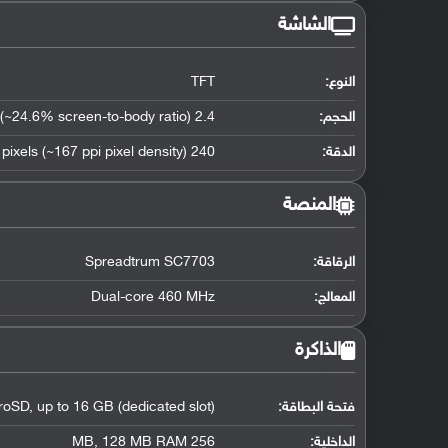
الشاشة
النوع:
TFT
الحجم:
2.4 inches (~24.6% screen-to-body ratio)
الدقة:
240 x 320 pixels (~167 ppi pixel density)
المنصة
الرقاقة
:
Spreadtrum SC7703
المعالج
:
Dual-core 460 MHz
الذاكرة
فتحة البطاقة:
roSD, up to 16 GB (dedicated slot)
الداخلية:
256 MB, 128 MB RAM