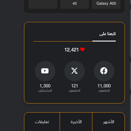
40
Galaxy A05
تابعنا على
12٬421
1٬300
121
11٬000
المتابعون
المتابعون
المشتركون
الأشهر
الأخيرة
تعليقات