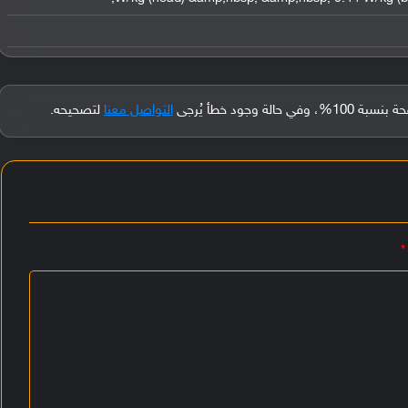
جود خطأ يُرجى
التواصل معنا
لتصحيحه.
*