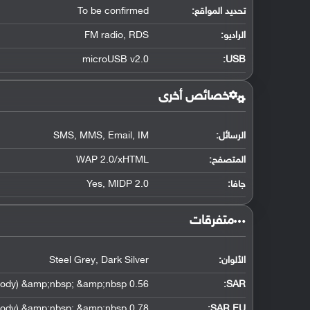
تحديد المواقع
:
To be confirmed
الراديو:
FM radio, RDS
microUSB v2.0
:
USB
خصائص أخرى
الرسائل:
SMS, MMS, Email, IM
المتصفح:
WAP 2.0/xHTML
جافا:
Yes, MIDP 2.0
‏متفرقات‏
الألوان:
Steel Grey, Dark Silver
0.56 W/kg (head) &amp;nbsp; &amp;nbsp; 1.06 W/kg (body) &amp;nbsp; &amp;nbsp;
:
SAR
0.78 W/kg (head) &amp;nbsp; &amp;nbsp; 0.44 W/kg (body) &amp;nbsp; &amp;nbsp;
SAR EU: