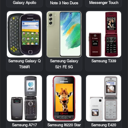
Galaxy Apollo
Messenger Touch
Note 3 Neo Duos
Samsung Galaxy Q
Samsung T339
Samsung Galaxy
T589R
S21 FE 5G
Samsung A717
Samsung I6220 Star
Samsung E420