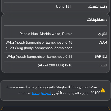
وقت التحدث:
Up to 15 h
‏متفرقات‏
الألوان:
Pebble blue, Marble white, Purple
0.48 W/kg (head) &amp;nbsp; &amp;nbsp;
:
SAR
1.29 W/kg (body) &amp;nbsp; &amp;nbsp;
0.88 W/kg (head) &amp;nbsp; &amp;nbsp;
SAR EU:
السعر:
6/10 (About 280 EUR)
لا يمكننا ضمان صحة المعلومات الموجودة في هذه الصفحة بنسبة
100%، وفي حالة وجود خطأ يُرجى
التواصل معنا
لتصحيحه.