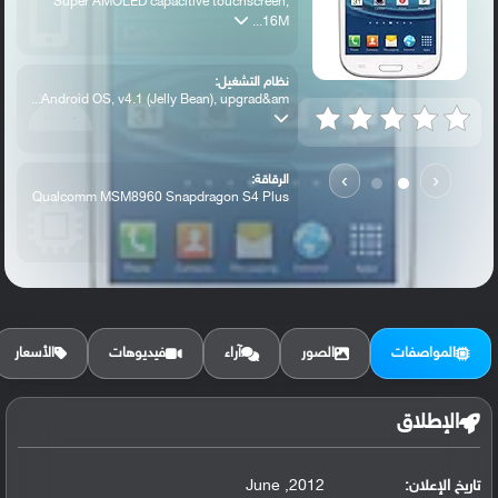
Super AMOLED capacitive touchscreen,
16M...
نظام التشغيل:
Android OS, v4.1 (Jelly Bean), upgrad&am...
›
‹
الرقاقة:
Qualcomm MSM8960 Snapdragon S4 Plus
الرام / التخزين:
16/32 GB, 2 GB RAM
المواصفات
الصور
آراء
فيديوهات
الأسعار
الكاميرا الأساسية:
8 MP, f/2.6, autofocus, LED flash
الإطلاق
تاريخ الإعلان:
2012, June