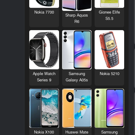
Nokia 7700
Gionee Elife
Sharp Aquos
S5.5
R6
Nokia 5210
Apple Watch
Samsung
Series 9
Galaxy A05s
Nokia X100
Huawei Mate
Samsung