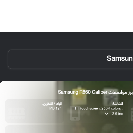
الأخبار
مقالات
الأجهزة
الأنظمة والتطبيقات
رز مواصفات Samsung R860 Caliber
الشاشة:
الرام / التخزين:
124 MB
TFT touchscreen, 256K colors ،
2.6 inc...