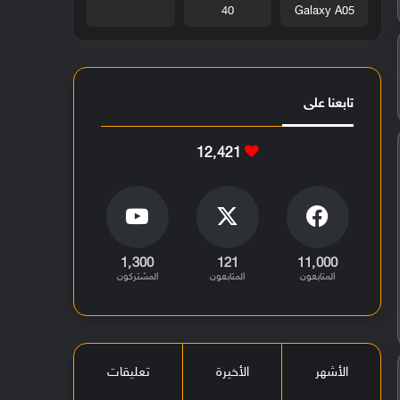
40
Galaxy A05
تابعنا على
12٬421
1٬300
121
11٬000
المتابعون
المتابعون
المشتركون
الأشهر
الأخيرة
تعليقات