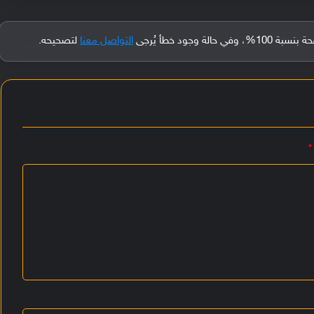
جود خطأ يُرجى
التواصل معنا
لتصحيحه.
*