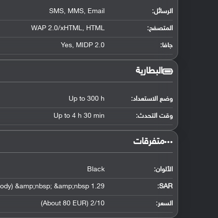
الرسائل:
SMS, MMS, Email
المتصفح:
WAP 2.0/xHTML, HTML
جافا:
Yes, MIDP 2.0
البطارية
وضع الاستعداد:
Up to 300 h
وقت التحدث:
Up to 4 h 30 min
‏متفرقات‏
الألوان:
Black
1.29 W/kg (head) &amp;nbsp; &amp;nbsp; 0.80 W/kg (body) &amp;nbsp; &amp;nbsp;
:
SAR
السعر:
2/10 (About 80 EUR)