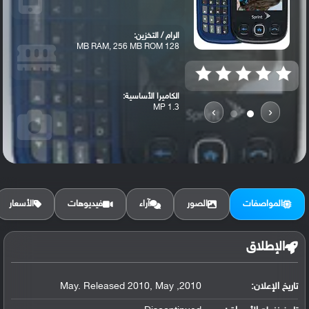
الرام / التخزين:
128 MB RAM, 256 MB ROM
الكاميرا الأساسية:
1.3 MP
›
‹
المواصفات
الصور
آراء
فيديوهات
الأسعار
الإطلاق
تاريخ الإعلان:
2010, May. Released 2010, May