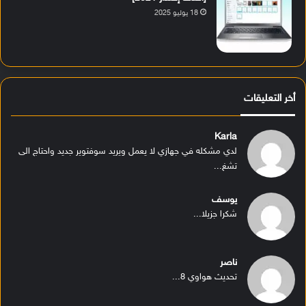
18 يوليو 2025
أخر التعليقات
Karla
لدي مشكله في جهازي لا يعمل ويريد سوفتوير جديد واحتاج الى
تشغ...
يوسف
شكرا جزيلا...
ناصر
تحديث هواوي 8...