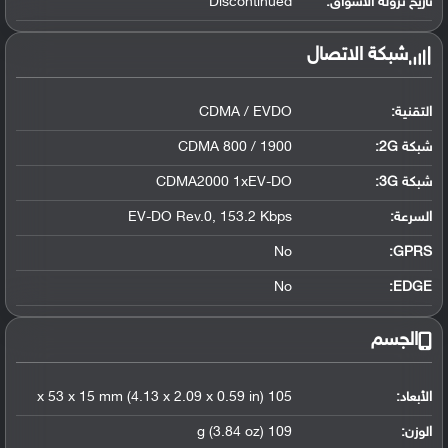
تاريخ نزوله الأسواق:
Discontinued
شبكة الاتصال
التقنية:
CDMA / EVDO
شبكة 2G:
CDMA 800 / 1900
شبكة 3G
:
CDMA2000 1xEV-DO
السرعة:
EV-DO Rev.0, 153.2 Kbps
No
GPRS:
No
EDGE:
الجسم
الأبعاد:
105 x 53 x 15 mm (4.13 x 2.09 x 0.59 in)
الوزن:
109 g (3.84 oz)