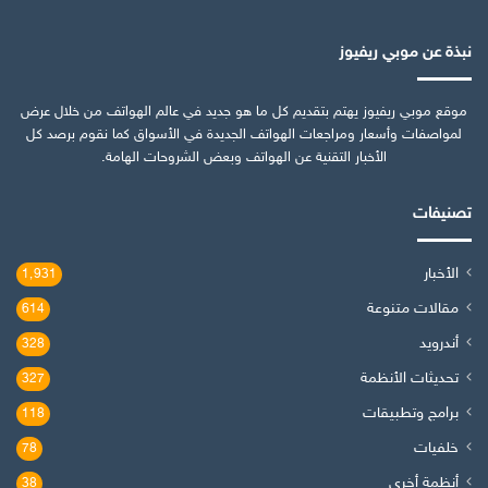
نبذة عن موبي ريفيوز
موقع موبي ريفيوز يهتم بتقديم كل ما هو جديد في عالم الهواتف من خلال عرض
لمواصفات وأسعار ومراجعات الهواتف الجديدة في الأسواق كما نقوم برصد كل
الأخبار التقنية عن الهواتف وبعض الشروحات الهامة.
تصنيفات
الأخبار
1٬931
مقالات متنوعة
614
أندرويد
328
تحديثات الأنظمة
327
برامج وتطبيقات
118
خلفيات
78
أنظمة أخرى
38