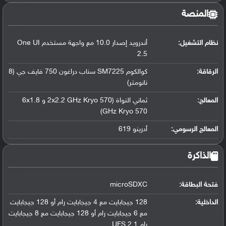
المنصة
نظام التشغيل
:
أندرويد إصدار 10.0 مع واجهة مستخدم One UI
2.5
الرقاقة
:
كوالكوم SM7225 سناب دراغون 750 فايف جي (8
نانومتر)
المعالج
:
ثماني النواة (2x2.2 GHz Kryo 570 و 6x1.8
GHz Kryo 570)
المعالج الرسومي
:
أدرينو 619
الذاكرة
فتحة البطاقة:
microSDXC
الداخلية:
128 جيجابايت مع 4 جيجابايت رام أو 128 جيجابايت
مع 6 جيجابايت رام أو 128 جيجابايت مع 8 جيجابايت
رام UFS 2.1