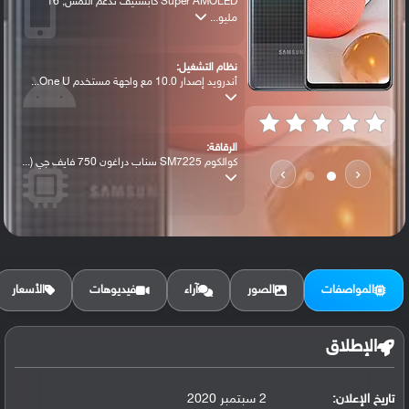
Super AMOLED كابستيف تدعم اللمس, 16
مليو...
نظام التشغيل:
أندرويد إصدار 10.0 مع واجهة مستخدم One U...
الرقاقة:
كوالكوم SM7225 سناب دراغون 750 فايف جي (...
›
‹
الرام / التخزين:
128 جيجابايت مع 4 جيجابايت رام أو 128 جي...
المواصفات
الصور
آراء
فيديوهات
الأسعار
الكاميرا الأساسية:
عدسة واسعة بدقة 48 ميجابكسل ( فتحة عدسة ...
الإطلاق
تاريخ الإعلان:
2 سبتمبر 2020
البطارية: