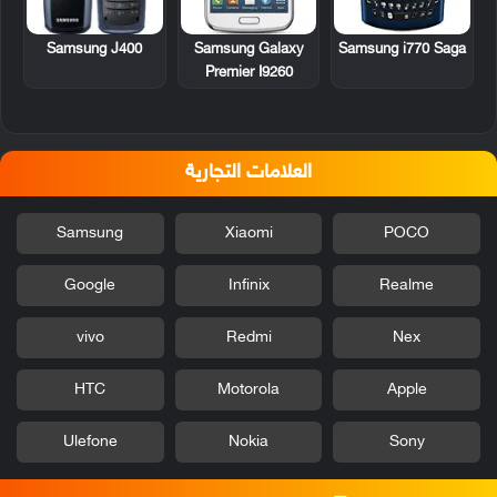
Samsung J400
Samsung Galaxy
Samsung i770 Saga
Premier I9260
العلامات التجارية
Samsung
Xiaomi
POCO
Google
Infinix
Realme
vivo
Redmi
Nex
HTC
Motorola
Apple
Ulefone
Nokia
Sony