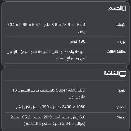
الجسم
الأبعاد:
164.4 × 75.9 × 8.6 ملم - 6.47 × 2.99 × 0.34
إنش
الوزن:
190 غرام
بطاقة SIM:
شريحة واحدة أو ثنائي الشريحة (نانو سيم) - الإثنين
في وضع الإستعداد
الشاشة
النوع:
Super AMOLED كابستيف تدعم اللمس, 16
مليون لون
الحجم:
1080 × 2400 بكسل، 399 بكسل لكل إنش
الدقة:
6.6 إنش, نسبة أبعاد 20:9, بنسبة 105.2 سم2
(حوالي 84.3 ٪ نسبة إستحواذ الشاشة )