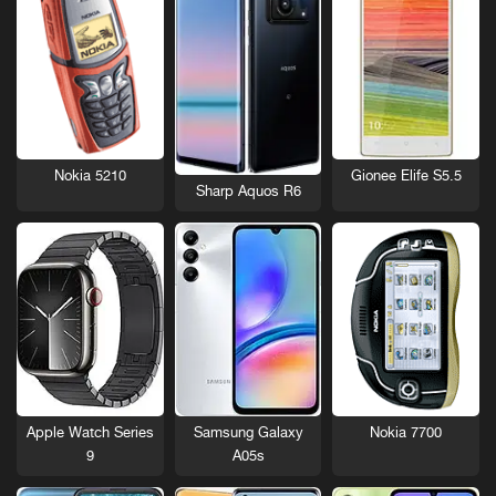
Nokia 5210
Gionee Elife S5.5
Sharp Aquos R6
Nokia 7700
Apple Watch Series
Samsung Galaxy
9
A05s