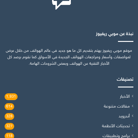
نبذة عن موبي ريفيوز
موقع موبي ريفيوز يهتم بتقديم كل ما هو جديد في عالم الهواتف من خلال عرض
لمواصفات وأسعار ومراجعات الهواتف الجديدة في الأسواق كما نقوم برصد كل
الأخبار التقنية عن الهواتف وبعض الشروحات الهامة.
تصنيفات
الأخبار
1٬931
مقالات متنوعة
614
أندرويد
328
تحديثات الأنظمة
327
برامج وتطبيقات
118