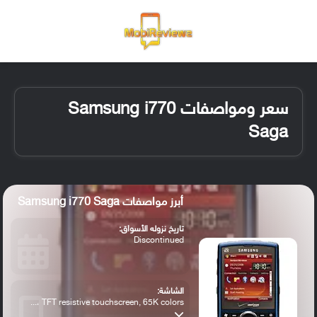
القائمة
تسجيل ا
الو
سعر ومواصفات Samsung i770
Saga
أبرز مواصفات Samsung i770 Saga
تاريخ نزوله الأسواق:
Discontinued
الشاشة:
TFT resistive touchscreen, 65K colors ،...