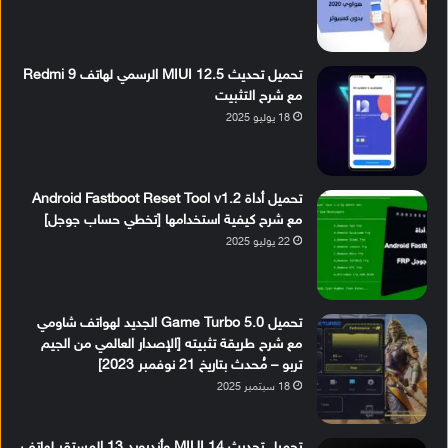
تحميل تحديث MIUI 12.5 الرسمي لهاتف Redmi 9
مع شرح التثبيت
18 يوليو 2025
تحميل أداة Android Fastboot Reset Tool v1.2
مع شرح كيفية استخدامها [تخطي حساب جوجل]
22 يوليو 2025
تحميل Game Turbo 5.0 الجديد لهواتف شاومي
مع شرح طريقة تثبيته [الإصدار العالمي من الجيم
تربو – مُحدث بتاريخ 21 نوفمبر 2023]
18 سبتمبر 2025
تحميل تحديث MIUI 14 وأندرويد 13 المستقر لهاتف