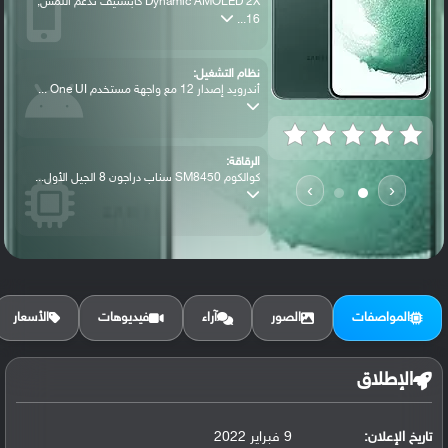
Dynamic AMOLED 2X كابستيف تدعم اللمس,
16...
نظام التشغيل:
أندرويد إصدار 12 مع واجهة مستخدم One UI ...
الرقاقة:
كوالكوم SM8450 سناب دراجون 8 الجيل الأول...
›
‹
الرام / التخزين:
128 جيجابايت مع 8 جيجابايت رام أو 256 جي...
المواصفات
الصور
آراء
فيديوهات
الأسعار
الكاميرا الأساسية:
عدسة واسعة بدقة 50 ميجابكسل ( فتحة عدسة ...
الإطلاق
تاريخ الإعلان:
9 فبراير 2022
البطارية: