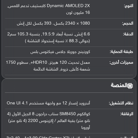
النوع:
Dynamic AMOLED 2X كابستيف تدعم اللمس,
16 مليون لون
الحجم:
1080 × 2340 بكسل، 393 بكسل لكل إنش
الدقة:
6.6 إنش, نسبة أبعاد 19.5:9, بنسبة 105.3 سم2
(حوالي 88.3 ٪ نسبة إستحواذ الشاشة )
طبقة الحماية:
كورنينج جوريلا جلاس فيكتوس بلس
مميزات أخرى:
معدل تحديث 120 هيرتز, HDR10+, سطوع 1750
شمعة كأعلى ذروة, الشاشة الدائمة
المنصة
نظام التشغيل
:
أندرويد إصدار 12 مع واجهة مستخدم One UI 4.1
الرقاقة
:
كوالكوم SM8450 سناب دراجون 8 الجيل الأول (4
نانو متر) بقية العالم / إكزينوس 2200 (4 نانو متر)
أوروبا