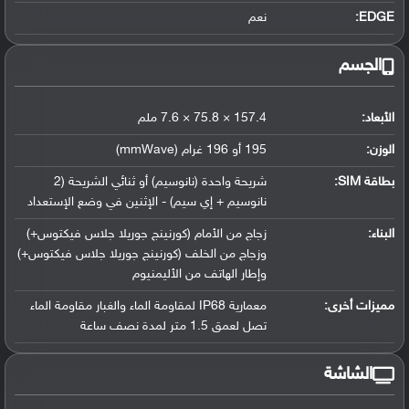
EDGE:
نعم
الجسم
الأبعاد:
157.4 × 75.8 × 7.6 ملم
الوزن:
195 أو 196 غرام (mmWave)
بطاقة SIM:
شريحة واحدة (نانوسيم) أو ثنائي الشريحة (2
نانوسيم + إي سيم) - الإثنين في وضع الإستعداد
البناء:
زجاج من الأمام (كورنينج جوريلا جلاس فيكتوس+)
وزجاج من الخلف (كورنينج جوريلا جلاس فيكتوس+)
وإطار الهاتف من الأليمنيوم
مميزات أخرى:
معمارية IP68 لمقاومة الماء والغبار مقاومة الماء
تصل لعمق 1.5 متر لمدة نصف ساعة
الشاشة