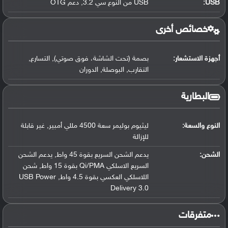
USB
:
USB من النوع سي 3.2, دعم OTG
خصائص أخرى
أجهزة الاستشعار:
بصمة (تحت الشاشة، فوق صوتي), التسارع,
التقارب, البوصلة, الدوران
البطارية
النوع والسعة:
ليثيوم بوليمر سعة 4500 مللي أمبير, غير قابلة
للإزالة
الشحن:
يدعم الشحن السريع بقوة 45 واط, يدعم الشحن
السريع الاسلكي Qi/PMA بقوة 15 واط, شحن
اللاسلكي العكسي بقوة 4.5 واط, USB Power
Delivery 3.0
‏متفرقات‏