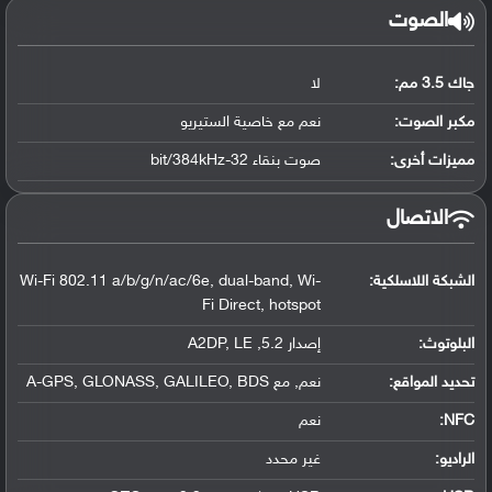
الصوت
جاك 3.5 مم:
لا
مكبر الصوت:
نعم مع خاصية الستيريو
مميزات أخرى:
صوت بنقاء 32-bit/384kHz
الاتصال
الشبكة اللاسلكية:
Wi-Fi 802.11 a/b/g/n/ac/6e, dual-band, Wi-
Fi Direct, hotspot
البلوتوث
:
إصدار 5.2, A2DP, LE
تحديد المواقع
:
نعم, مع A-GPS, GLONASS, GALILEO, BDS
NFC
:
نعم
الراديو:
غير محدد