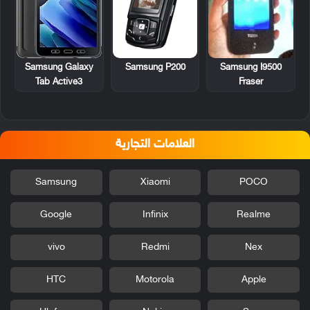
Samsung P200
Samsung I9500
Samsung Galaxy
Fraser
Tab Active3
العلامات التجارية
Samsung
Xiaomi
POCO
Google
Infinix
Realme
vivo
Redmi
Nex
HTC
Motorola
Apple