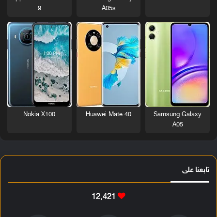
9
A05s
Nokia X100
Huawei Mate 40
Samsung Galaxy
A05
تابعنا على
12٬421