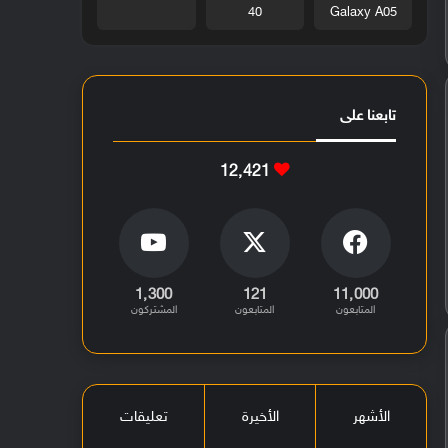
40
Galaxy A05
تابعنا على
12٬421
1٬300
121
11٬000
المتابعون
المتابعون
المشتركون
الأشهر
الأخيرة
تعليقات