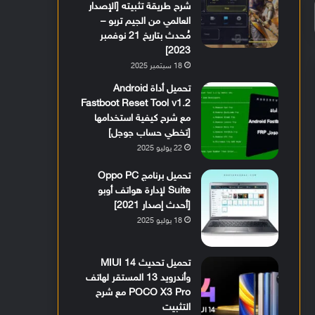
شرح طريقة تثبيته [الإصدار
العالمي من الجيم تربو –
مُحدث بتاريخ 21 نوفمبر
2023]
18 سبتمبر 2025
تحميل أداة Android
Fastboot Reset Tool v1.2
مع شرح كيفية استخدامها
[تخطي حساب جوجل]
22 يوليو 2025
تحميل برنامج Oppo PC
Suite لإدارة هواتف أوبو
[أحدث إصدار 2021]
18 يوليو 2025
تحميل تحديث MIUI 14
وأندرويد 13 المستقر لهاتف
POCO X3 Pro مع شرح
التثبيت