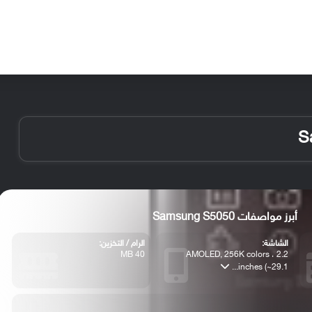
الأخبار
مقالات
الأجهزة
الأنظمة والتطبيقات
أبرز مواصفات Samsung S5050
الشاشة:
الرام / التخزين:
40 MB
AMOLED, 256K colors ، 2.2
inches (~29.1...