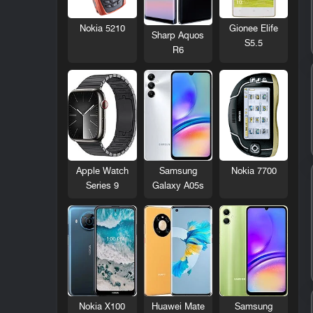
Nokia 5210
Gionee Elife
Sharp Aquos
S5.5
R6
Nokia 7700
Apple Watch
Samsung
Series 9
Galaxy A05s
Nokia X100
Huawei Mate
Samsung