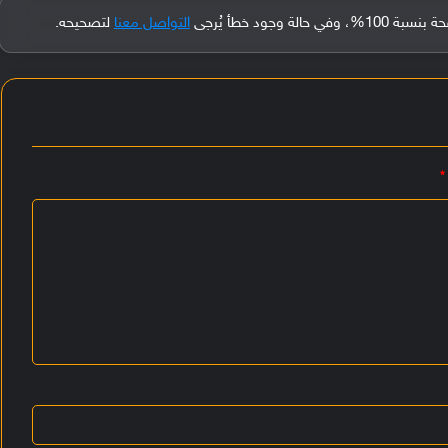
جود خطأ يُرجى
التواصل معنا
لتصحيحه.
*