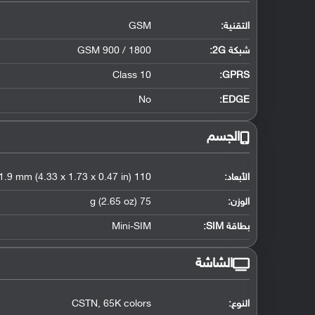
التقنية:
GSM
شبكة 2G:
GSM 900 / 1800
Class 10
GPRS:
No
EDGE:
الجسم
الأبعاد:
110 x 44 x 11.9 mm (4.33 x 1.73 x 0.47 in)
الوزن:
75 g (2.65 oz)
بطاقة SIM:
Mini-SIM
الشاشة
النوع:
CSTN, 65K colors