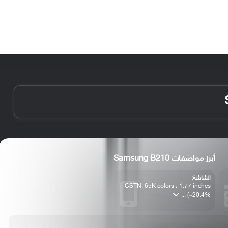
الأخبار
مقالات
الأجهزة
الأنظمة والتطبيقات
أبرز مواصفات Samsung B210
الشاشة:
CSTN, 65K colors ، 1.77 inches
(~20.4% ...