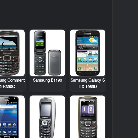
ung Comment
Samsung E1190
Samsung Galaxy S
2 R390C
II X T989D