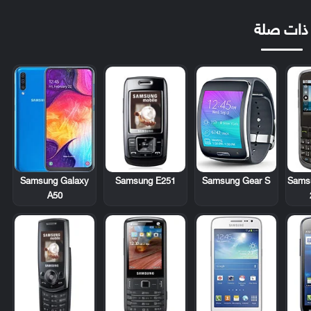
ذات صلة
Samsung E251
Sams
Samsung Galaxy
Samsung Gear S
A50