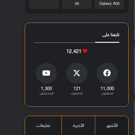
40
Galaxy A05
تابعنا على
12٬421
1٬300
121
11٬000
المتابعون
المتابعون
المشتركون
الأشهر
الأخيرة
تعليقات