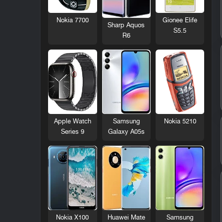
Nokia 7700
Gionee Elife
Sharp Aquos
S5.5
R6
Nokia 5210
Apple Watch
Samsung
Series 9
Galaxy A05s
Nokia X100
Huawei Mate
Samsung