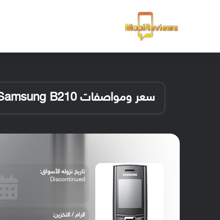
الرئيسية
سعر ومواصفات Samsung B210
تاريخ نزوله الأسواق:
Discontinued
الرام / التخزين: