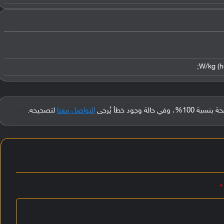
جود خطأ يُرجى
التواصل معنا
لتصحيحه.
*