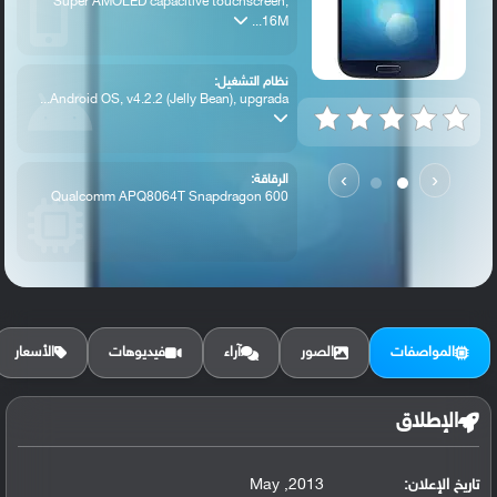
Super AMOLED capacitive touchscreen,
16M...
نظام التشغيل:
Android OS, v4.2.2 (Jelly Bean), upgrada...
›
‹
الرقاقة:
Qualcomm APQ8064T Snapdragon 600
الرام / التخزين:
16 GB, 2 GB RAM
المواصفات
الصور
آراء
فيديوهات
الأسعار
الكاميرا الأساسية:
13 MP, f/2.2, 31mm, autofocus, LED flash
الإطلاق
تاريخ الإعلان:
2013, May