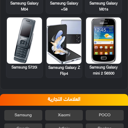
Samsung Galaxy
Samsung Galaxy
Samsung Galaxy
M04
S8+
M01s
Samsung S720i
Samsung Galaxy
Samsung Galaxy Z
mini 2 S6500
Flip4
العلامات التجارية
Samsung
Xiaomi
POCO