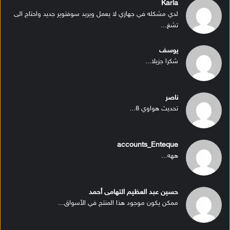
Karla
لدي مشكله في جهازي لا يعمل ويريد سوفتوير جديد واحتاج الى
تشغ...
يوسف
شكرا جزيلا...
ناصر
تحديث هواوي 8...
accounts_Enteque
ههه...
حسين عبد العظيم التهامى أحمد
ممكن يكون موجود هذا المنتج في الأسواق...