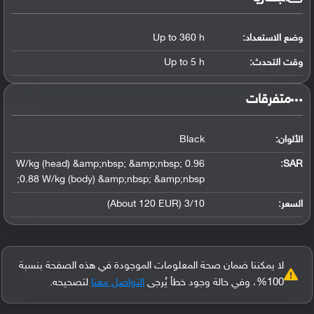
وضع الاستعداد:
Up to 360 h
وقت التحدث:
Up to 5 h
‏متفرقات‏
الألوان:
Black
0.96 W/kg (head) &amp;nbsp; &amp;nbsp;
:
SAR
0.88 W/kg (body) &amp;nbsp; &amp;nbsp;
السعر:
3/10 (About 120 EUR)
لا يمكننا ضمان صحة المعلومات الموجودة في هذه الصفحة بنسبة
100%، وفي حالة وجود خطأ يُرجى
التواصل معنا
لتصحيحه.