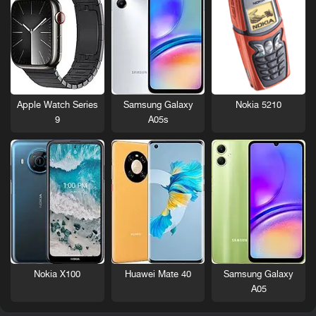
Nokia 5210
Apple Watch Series
Samsung Galaxy
9
A05s
Nokia X100
Huawei Mate 40
Samsung Galaxy
A05