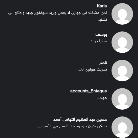
Karla
لدي مشكله في جهازي لا يعمل ويريد سوفتوير جديد واحتاج الى
تشغ...
يوسف
شكرا جزيلا...
ناصر
تحديث هواوي 8...
accounts_Enteque
ههه...
حسين عبد العظيم التهامى أحمد
ممكن يكون موجود هذا المنتج في الأسواق...