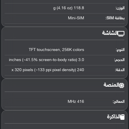
الوزن:
118.8 g (4.16 oz)
بطاقة SIM:
Mini-SIM
الشاشة
النوع:
TFT touchscreen, 256K colors
الحجم:
3.0 inches (~41.5% screen-to-body ratio)
الدقة:
240 x 320 pixels (~133 ppi pixel density)
المنصة
المعالج
:
416 MHz
الذاكرة