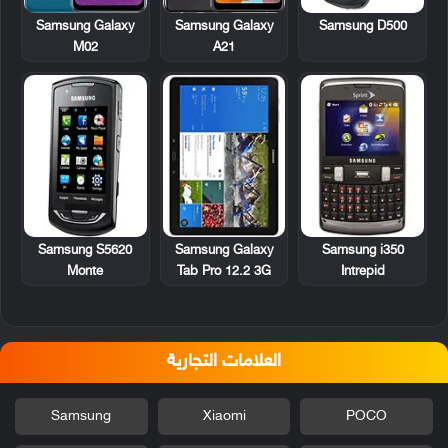
Samsung D500
Samsung Galaxy
Samsung Galaxy
M02
A21
Samsung S5620
Samsung Galaxy
Samsung i350
Monte
Tab Pro 12.2 3G
Intrepid
العلامات التجارية
Samsung
Xiaomi
POCO