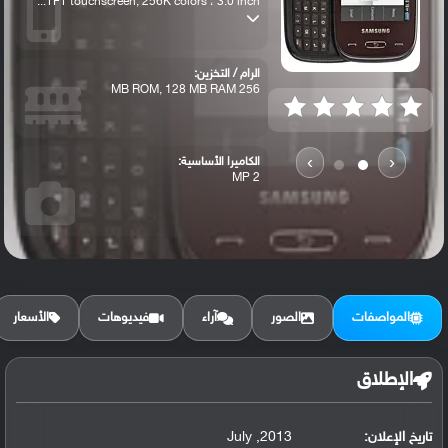
TFT touchscreen, 256K colors ، 3.0 inch...
الرام / التخزين:
256 MB ROM, 128 MB RAM
›
‹
الكاميرا الأساسية:
2 MP
المواصفات
الصور
آراء
فيديوهات
الأسعار
الإطلاق
تاريخ الإعلان:
2013, July