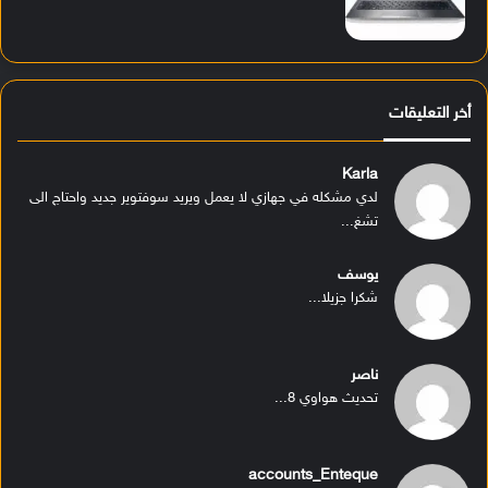
أخر التعليقات
Karla
لدي مشكله في جهازي لا يعمل ويريد سوفتوير جديد واحتاج الى
تشغ...
يوسف
شكرا جزيلا...
ناصر
تحديث هواوي 8...
accounts_Enteque