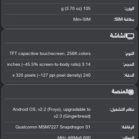
الوزن:
105 g (3.70 oz)
بطاقة SIM:
Mini-SIM
الشاشة
النوع:
TFT capacitive touchscreen, 256K colors
الحجم:
3.14 inches (~45.5% screen-to-body ratio)
الدقة:
240 x 320 pixels (~127 ppi pixel density)
المنصة
نظام التشغيل
:
Android OS, v2.2 (Froyo), upgradable to
v2.3 (Gingerbread)
الرقاقة
:
Qualcomm MSM7227 Snapdragon S1
المعالج
:
600 MHz ARMv6