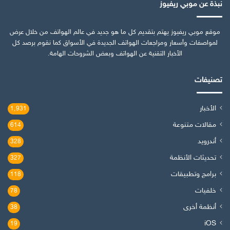
نبذة عن موبي ريفيوز
موقع موبي ريفيوز يهتم بتقديم كل ما هو جديد في عالم الهواتف من خلال عرض
لمواصفات وأسعار ومراجعات الهواتف الجديدة في الأسواق كما نقوم برصد كل
الأخبار التقنية عن الهواتف وبعض الشروحات الهامة.
تصنيفات
الأخبار
1٬931
مقالات متنوعة
614
أندرويد
328
تحديثات الأنظمة
327
برامج وتطبيقات
118
خلفيات
78
أنظمة أخرى
38
iOS
19