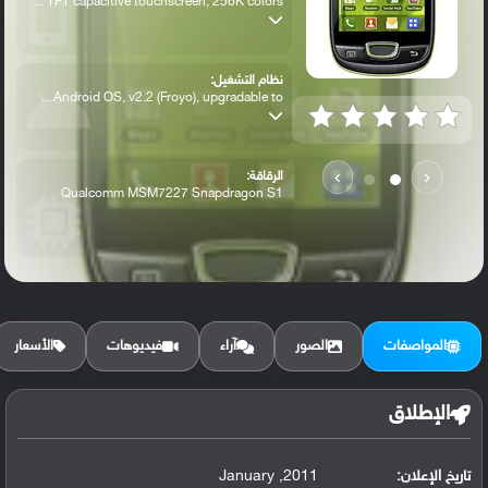
TFT capacitive touchscreen, 256K colors ...
نظام التشغيل:
Android OS, v2.2 (Froyo), upgradable to ...
›
‹
الرقاقة:
Qualcomm MSM7227 Snapdragon S1
الرام / التخزين:
160 MB, 384 MB RAM
المواصفات
الصور
آراء
فيديوهات
الأسعار
الكاميرا الأساسية:
3.15 MP,
الإطلاق
تاريخ الإعلان:
2011, January