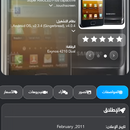
Super AMOLED Plus capacitive
touchscreen...
نظام التشغيل:
Android OS, v2.3.4 (Gingerbread), v4.0.4...
الرقاقة:
Exynos 4210 Dual
›
‹
الرام / التخزين:
16/32 GB, 1 GB RAM
المواصفات
الصور
آراء
فيديوهات
الأسعار
الكاميرا الأساسية:
8 MP, f/2.6, autofocus, LED flash,
الإطلاق
تاريخ الإعلان:
2011, February