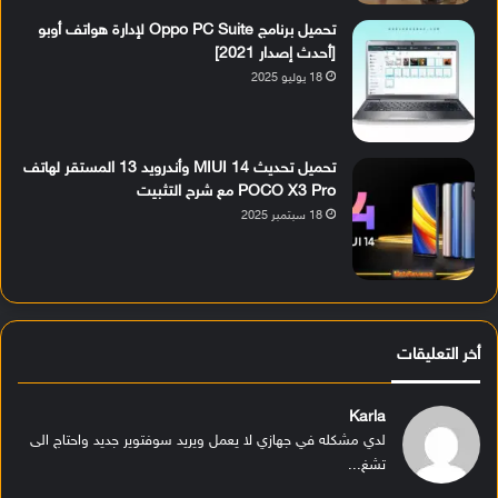
تحميل برنامج Oppo PC Suite لإدارة هواتف أوبو
[أحدث إصدار 2021]
18 يوليو 2025
تحميل تحديث MIUI 14 وأندرويد 13 المستقر لهاتف
POCO X3 Pro مع شرح التثبيت
18 سبتمبر 2025
أخر التعليقات
Karla
لدي مشكله في جهازي لا يعمل ويريد سوفتوير جديد واحتاج الى
تشغ...