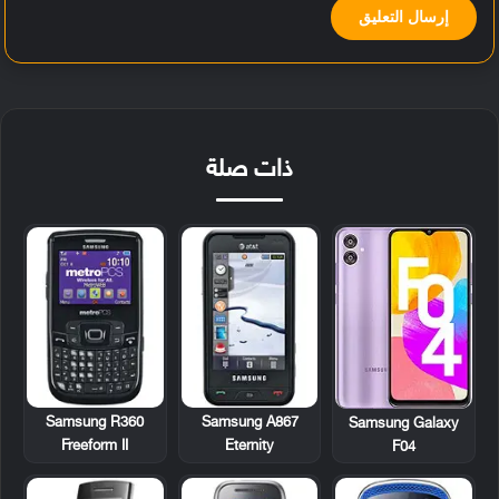
ذات صلة
Samsung R360
Samsung A867
Samsung Galaxy
Freeform II
Eternity
F04