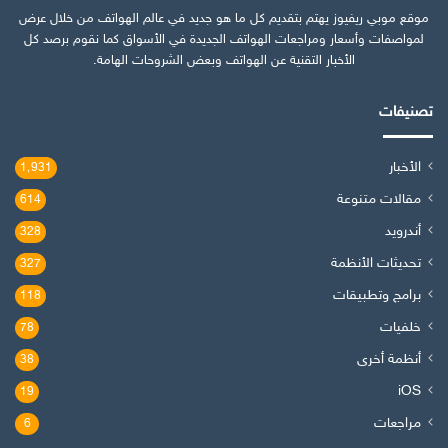
موقع موبي ريفيوز يهتم بتقديم كل ما هو جديد في عالم الهواتف من خلال عرض
لمواصفات وأسعار ومراجعات الهواتف الجديدة في الأسواق كما نقوم برصد كل
الأخبار التقنية عن الهواتف وبعض الشروحات الهامة.
تصنيفات
الأخبار
1٬931
مقالات متنوعة
614
أندرويد
328
تحديثات الأنظمة
327
برامج وتطبيقات
118
خلفيات
78
أنظمة أخرى
38
iOS
19
مراجعات
6