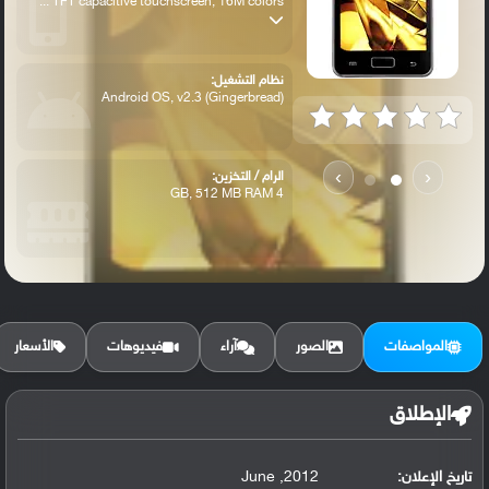
TFT capacitive touchscreen, 16M colors ...
نظام التشغيل:
Android OS, v2.3 (Gingerbread)
›
‹
الرام / التخزين:
4 GB, 512 MB RAM
الكاميرا الأساسية:
8 MP, autofocus
المواصفات
الصور
آراء
فيديوهات
الأسعار
الإطلاق
تاريخ الإعلان:
2012, June