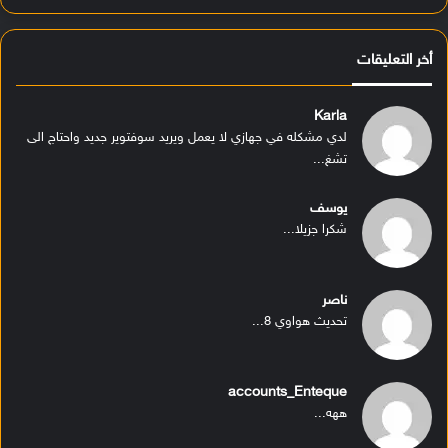
أخر التعليقات
Karla
لدي مشكله في جهازي لا يعمل ويريد سوفتوير جديد واحتاج الى
تشغ...
يوسف
شكرا جزيلا...
ناصر
تحديث هواوي 8...
accounts_Enteque
ههه...