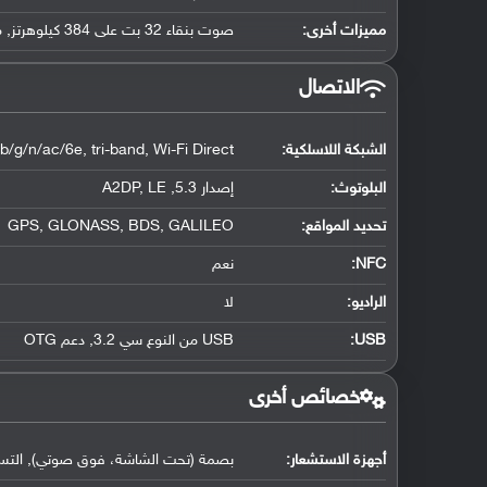
مميزات أخرى:
صوت بنقاء 32 بت على 384 كيلوهرتز, مظبوط بواسطة AKG
الاتصال
الشبكة اللاسلكية:
b/g/n/ac/6e, tri-band, Wi-Fi Direct
البلوتوث
:
إصدار 5.3, A2DP, LE
تحديد المواقع
:
GPS, GLONASS, BDS, GALILEO
NFC
:
نعم
الراديو:
لا
USB
:
USB من النوع سي 3.2, دعم OTG
خصائص أخرى
أجهزة الاستشعار:
بصمة (تحت الشاشة، فوق صوتي), التسارع