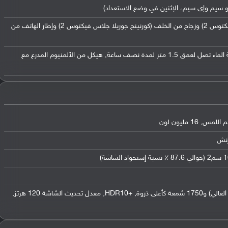
نو سيم وإي سيم، الإثنين في وضع الاستعداد)
زجاج من الأمام (كورنينج جوريلا جلاس فيكتوس 2) وزجاج من الخلف (كورنينج جوريلا جلاس فيكتوس 2) وإطار الهاتف من
معيار IP68 لمقاومة الماء والغبار مقاومة الماء تصل لعمق 1.5 متر لمدة نصف ساعة, هيكل من الألمنيوم المدرع مع
سطوع 1200 شمعة (في وضع السطوع العالي) و1750 شمعة كأعلى ذروة, +HDR10, معدل تحديث الشاشة 120 هرتز,