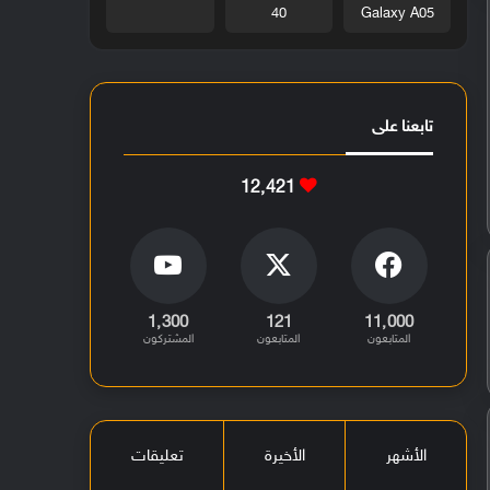
40
Galaxy A05
تابعنا على
12٬421
1٬300
121
11٬000
المتابعون
المتابعون
المشتركون
الأشهر
الأخيرة
تعليقات