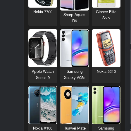
Nokia 7700
Gionee Elife
Sharp Aquos
S5.5
R6
Nokia 5210
Apple Watch
Samsung
Series 9
Galaxy A05s
Nokia X100
Huawei Mate
Samsung