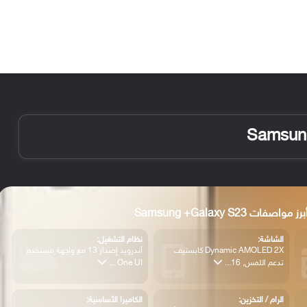
الأخبار
مقالات
الأجهزة
الأنظمة والتطبيقات
برز مواصفات Samsung +Galaxy S23
الشاشة:
نظام التشغيل:
Dynamic AMOLED 2X كابستيف
أندرويد إصدار 13 مع واجهة مستخدم
تدعم اللمس, 16...
One UI ...
الرام / التخزين:
الكاميرا الأساسية: