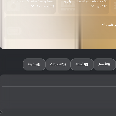
256 جيجابايت مع 8 جيجابايت رام أو
عدسة واسعة بدقة 50 ميجابكسل
512 جي...
(فتحة عدسة f...
مقارنة
الأسعار
الأسئلة
التحديثات