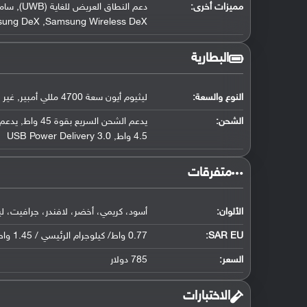
مميزات أخرى:
Samsung DeX ,Samsung Wireless DeX (دعم تجربة سطح 
البطارية
النوع والسعة:
ليثيوم أيون سعة 4700 مللي أمبير, غير قابلة للإزالة
الشحن:
4.5 واط, USB Power Delivery 3.0
‏متفرقات‏
الألوان:
أسود، كريمي، أخضر، لافندر، جرافيت، ل
SAR EU:
0.77 واط/ كيلوجرام الرئيسي / 1.45 واط/ كيلوجرام للجسم
السعر:
785 دولار
‏الاختبارات‏