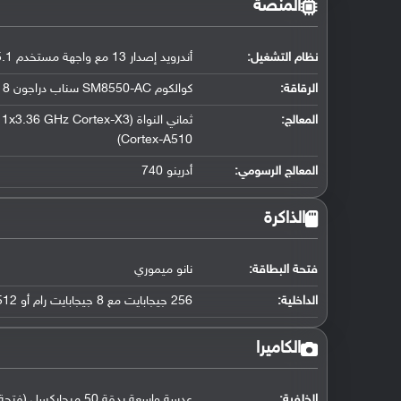
المنصة
نظام التشغيل
:
أندرويد إصدار 13 مع واجهة مستخدم One UI 5.1
الرقاقة
:
كوالكوم SM8550-AC سناب دراجون 8 الجيل الثاني (4 نانو متر)
المعالج
:
Cortex-A510)
المعالج الرسومي
:
أدرينو 740
الذاكرة
فتحة البطاقة:
نانو ميموري
الداخلية:
256 جيجابايت مع 8 جيجابايت رام أو 512 جيجابايت مع 8 جيجابايت رام UFS 4.0
الكاميرا
الخلفية: