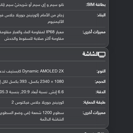
بطاقة SIM:
نانو سيم و إي سيم أو شريحتيْ سيم (نا
البناء:
الأليمنيوم
مميزات أخرى:
مقاومة أكثر صلابة للسقوط والخدش
الشاشة
النوع:
Dynamic AMOLED 2X كابستيف تدعم اللمس, 16 مليون لون
الحجم:
1080 × 2340 بكسل، 393 بكسل لكل إنش
الدقة:
6.6 إنش, نسبة أبعاد 20:9, بنسبة 105.3 سم2 (حوالي 87.6 ٪ نسبة إستحواذ الشاشة)
طبقة الحماية:
كورنينج جوريلا جلاس فيكتوس 2
مميزات أخرى:
الشاشة الدائمة