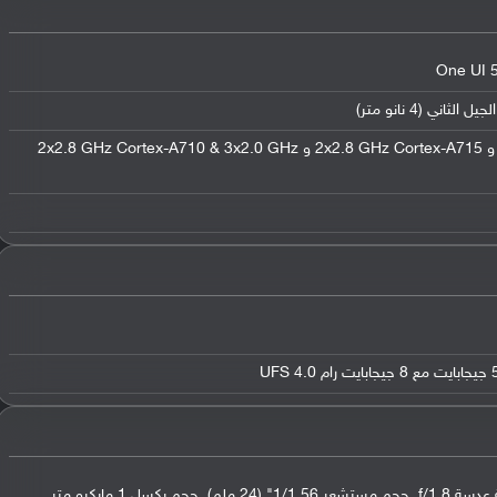
ثماني النواة (1x3.36 GHz Cortex-X3 و 2x2.8 GHz Cortex-A715 و 2x2.8 GHz Cortex-A710 & 3x2.0 GHz
عدسة واسعة بدقة 50 ميجابكسل (فتحة عدسة f/1.8, حجم مستشعر 1/1.56" (24 ملم), حجم بكسل 1 مايكرو متر,