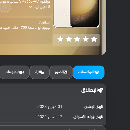
كوالكوم SM8550-AC سناب دراجون
8 الجيل ال...
البطارية:
ليثيوم أيون سعة 4700 مللي أمبير, غير قاب...
المواصفات
الصور
آراء
فيديوهات
الإطلاق
تاريخ الإعلان:
01 فبراير 2023
تاريخ نزوله الأسواق:
17 فبراير 2022