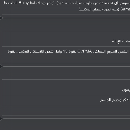
دعم النطاق العريض للغاية (UWB), سامسونج باي (معتمدة من طرف فيزا، ماستر كارد), أوامر وإملاء لغة Bixby الطبيعية,
المكتب)
يدعم الشحن السريع بقوة 45 واط, يدعم الشحن السريع الاسلكي Qi/PMA بقوة 15 واط, شحن اللاسلكي العكسي بقوة
يمون