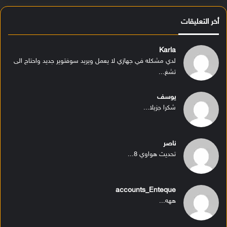
أخر التعليقات
Karla
لدي مشكله في جهازي لا يعمل ويريد سوفتوير جديد واحتاج الى
تشغ...
يوسف
شكرا جزيلا...
ناصر
تحديث هواوي 8...
accounts_Enteque
ههه...