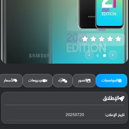
›
‹
المواصفات
الصور
آراء
فيديوهات
الأسعار
الإطلاق
تاريخ الإعلان:
20250720