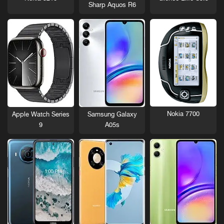
Sharp Aquos R6
Nokia 7700
Apple Watch Series
Samsung Galaxy
9
A05s