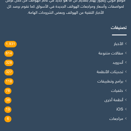
موقع موبي ريفيوز يهتم بتقديم كل ما هو جديد في عالم الهواتف من خلال عرض
لمواصفات وأسعار ومراجعات الهواتف الجديدة في الأسواق كما نقوم برصد كل
الأخبار التقنية عن الهواتف وبعض الشروحات الهامة.
تصنيفات
الأخبار
1٬931
مقالات متنوعة
614
أندرويد
328
تحديثات الأنظمة
327
برامج وتطبيقات
118
خلفيات
78
أنظمة أخرى
38
iOS
19
مراجعات
6