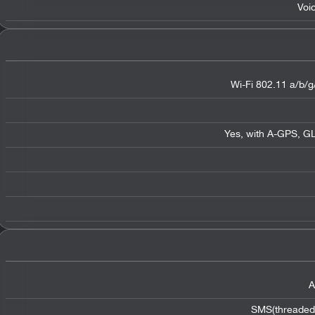
Voi
Wi-Fi 802.11 a/b/g/
Yes, with A-GPS, G
A
SMS(threaded 