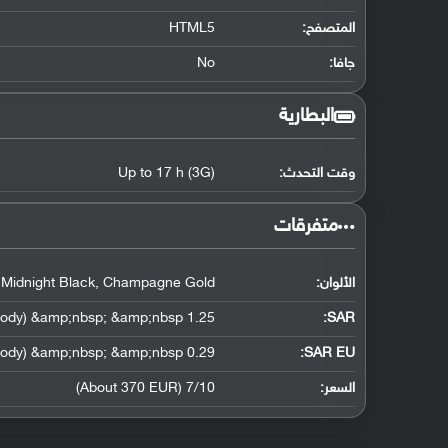
المتصفح:
HTML5
جافا:
No
البطارية
وقت التحدث:
Up to 17 h (3G)
‏متفرقات‏
الألوان:
, Midnight Black, Champagne Gold
1.25 W/kg (head) &amp;nbsp; &amp;nbsp; 1.05 W/kg (body) &amp;nbsp; &amp;nbsp;
:
SAR
0.29 W/kg (head) &amp;nbsp; &amp;nbsp; 0.39 W/kg (body) &amp;nbsp; &amp;nbsp;
SAR EU:
السعر:
7/10 (About 370 EUR)