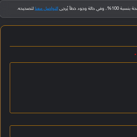
جود خطأ يُرجى
التواصل معنا
لتصحيحه.
*