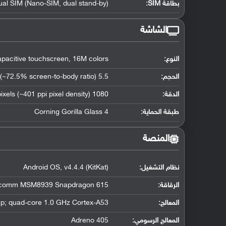
بطاقة SIM:
ual SIM (Nano-SIM, dual stand-by)
الشاشة
النوع:
acitive touchscreen, 16M colors
الحجم:
5.5 inches (~72.5% screen-to-body ratio)
الدقة:
1080 x 1920 pixels (~401 ppi pixel density)
طبقة الحماية:
Corning Gorilla Glass 4
المنصة
نظام التشغيل
:
Android OS, v4.4.4 (KitKat)
الرقاقة
:
comm MSM8939 Snapdragon 615
المعالج
:
p; quad-core 1.0 GHz Cortex-A53
المعالج الرسومي
:
Adreno 405