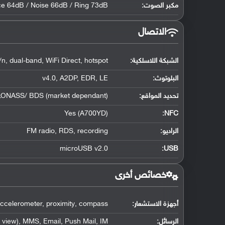
مكبر الصوت:
ce 64dB / Noise 66dB / Ring 73dB
الاتصال
الشبكة اللاسلكية:
n, dual-band, WiFi Direct, hotspot
البلوتوث
:
v4.0, A2DP, EDR, LE
تحديد المواقع
:
LONASS/ BDS (market dependant)
Yes (A700YD)
:
NFC
الراديو:
FM radio, RDS, recording
microUSB v2.0
:
USB
خصائص أخرى
أجهزة الاستشعار:
ccelerometer, proximity, compass
الرسائل:
view), MMS, Email, Push Mail, IM