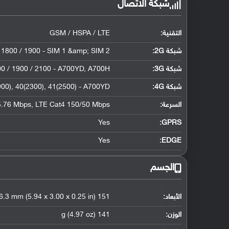
شبكة الاتصال
التقنية:
GSM / HSPA / LTE
شبكة 2G:
 1800 / 1900 - SIM 1 &amp; SIM 2
شبكة 3G
:
0 / 1900 / 2100 - A700YD, A700H
شبكة 4G
:
1900), 40(2300), 41(2500) - A700YD
السرعة:
.76 Mbps, LTE Cat4 150/50 Mbps
Yes
GPRS:
Yes
EDGE:
الجسم
الأبعاد:
151 x 76.2 x 6.3 mm (5.94 x 3.00 x 0.25 in)
الوزن:
141 g (4.97 oz)