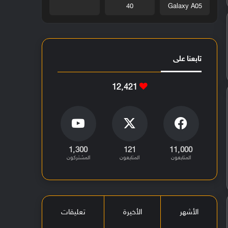
40
Galaxy A05
تابعنا على
12٬421
1٬300
121
11٬000
المتابعون
المتابعون
المشتركون
الأشهر
الأخيرة
تعليقات