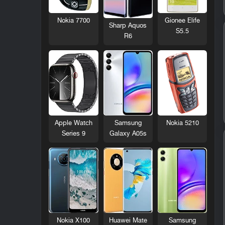
Nokia 7700
Gionee Elife
Sharp Aquos
S5.5
R6
Nokia 5210
Apple Watch
Samsung
Series 9
Galaxy A05s
Nokia X100
Huawei Mate
Samsung