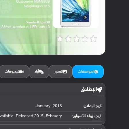
Qualcomm MSM8939
Snapdragon 615
الكاميرا الأساسية:
13 MP, f/2.0, 28mm, autofocus, LED flash
المواصفات
الصور
آراء
فيديوهات
الإطلاق
تاريخ الإعلان:
2015, January
تاريخ نزوله الأسواق:
vailable. Released 2015, February