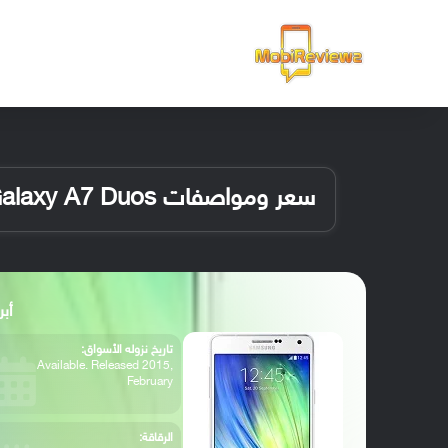
الرئيسية
سعر ومواصفات Samsung Galaxy A7 Duos
أبرز م
تاريخ نزوله الأسواق:
Available. Released 2015,
February
الرقاقة: