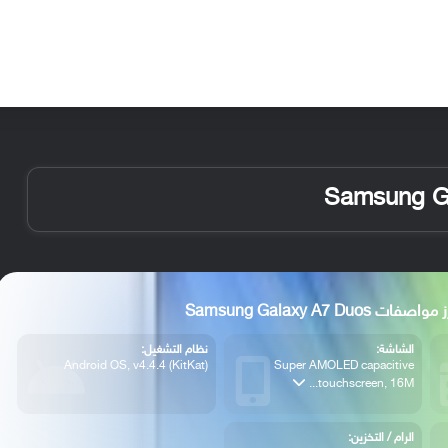
الأخبار
مقالات
الأجهزة
الأنظمة والتطبيقات
واصفات Samsung Galaxy A7 Duos
الشاشة:
نظام التشغيل:
Android OS, v4.4.4 (KitKat)
Super AMOLED capacitive
touchscreen, 16M...
الرام / التخزين: