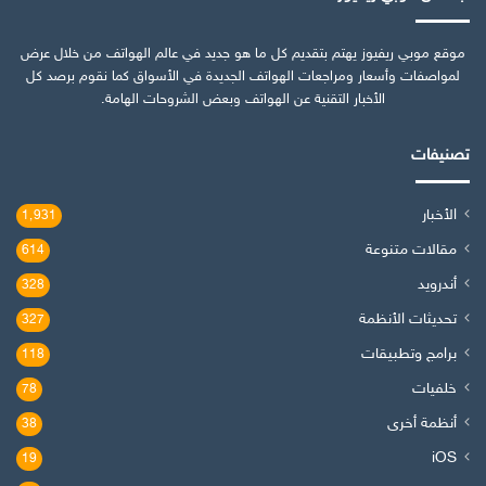
موقع موبي ريفيوز يهتم بتقديم كل ما هو جديد في عالم الهواتف من خلال عرض
لمواصفات وأسعار ومراجعات الهواتف الجديدة في الأسواق كما نقوم برصد كل
الأخبار التقنية عن الهواتف وبعض الشروحات الهامة.
تصنيفات
الأخبار
1٬931
مقالات متنوعة
614
أندرويد
328
تحديثات الأنظمة
327
برامج وتطبيقات
118
خلفيات
78
أنظمة أخرى
38
iOS
19