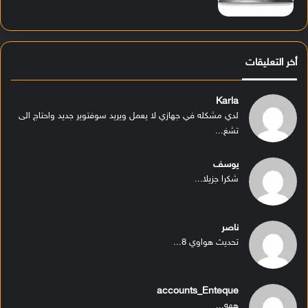
أخر التعليقات
Karla
لدي مشكله في جهازي لا يعمل ويريد سوفتوير جديد واحتاج الى
تشغ...
يوسف
شكرا جزيلا...
ناصر
تحديث هواوي 8...
accounts_Enteque
ههه...