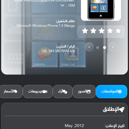
Super AMOLED capacitive touchscreen,
16M...
نظام التشغيل:
Microsoft Windows Phone 7.5 Mango
›
‹
الرام / التخزين:
4/8 GB, 384 MB RAM
الكاميرا الأساسية:
5 MP, autofocus, LED flash
المواصفات
الصور
آراء
فيديوهات
الأسعار
الإطلاق
تاريخ الإعلان:
2012, May