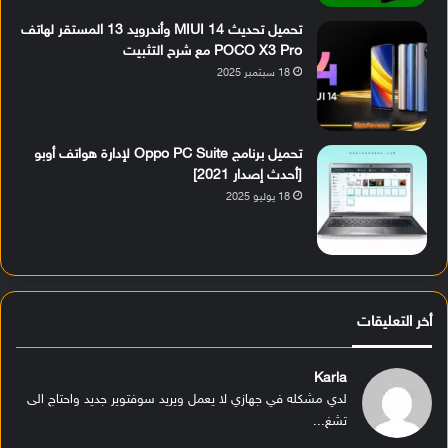
تحميل تحديث MIUI 14 وأندرويد 13 المستقر لهاتف
POCO X3 Pro مع شرح التثبيت
18 سبتمبر 2025
تحميل برنامج Oppo PC Suite لإدارة هواتف أوبو
[أحدث إصدار 2021]
18 يوليو 2025
أخر التعليقات
Karla
لدي مشكله في جهازي لا يعمل ويريد سوفتوير جديد واحتاج الى
تشغ...