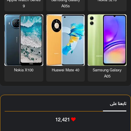
Nokia 5210
Apple Watch Series
Samsung Galaxy
9
A05s
Nokia X100
Huawei Mate 40
Samsung Galaxy
A05
تابعنا على
12٬421