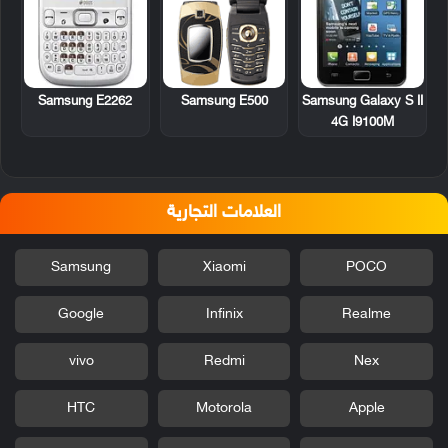
Samsung E2262
Samsung E500
Samsung Galaxy S II
4G I9100M
العلامات التجارية
Samsung
Xiaomi
POCO
Google
Infinix
Realme
vivo
Redmi
Nex
HTC
Motorola
Apple