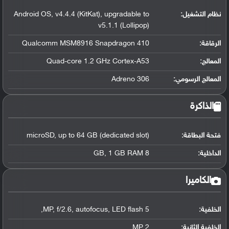
نظام التشغيل
:
Android OS, v4.4.4 (KitKat), upgradable to
v5.1.1 (Lollipop)
الرقاقة
:
Qualcomm MSM8916 Snapdragon 410
المعالج
:
Quad-core 1.2 GHz Cortex-A53
المعالج الرسومي
:
Adreno 306
الذاكرة
فتحة البطاقة:
microSD, up to 64 GB (dedicated slot)
الداخلية:
8 GB, 1 GB RAM
الكاميرا
الخلفية:
5 MP, f/2.6, autofocus, LED flash,
الخلفية الثانية:
2 MP