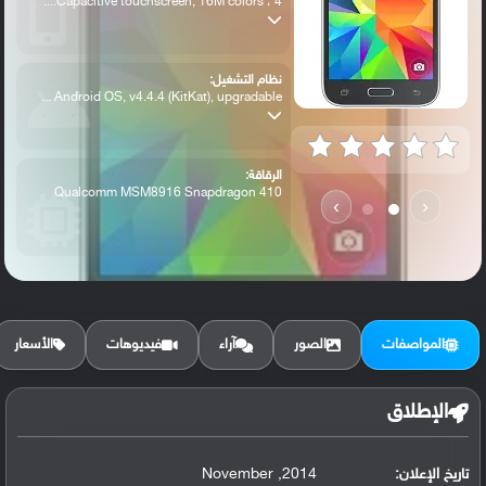
Capacitive touchscreen, 16M colors ، 4....
نظام التشغيل:
Android OS, v4.4.4 (KitKat), upgradable ...
الرقاقة:
Qualcomm MSM8916 Snapdragon 410
›
‹
الرام / التخزين:
8 GB, 1 GB RAM
المواصفات
الصور
آراء
فيديوهات
الأسعار
الكاميرا الأساسية:
5 MP, f/2.6, autofocus, LED flash,
الإطلاق
تاريخ الإعلان:
2014, November