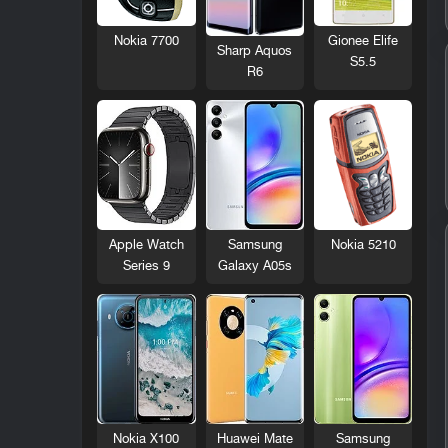
Nokia 7700
Gionee Elife
Sharp Aquos
S5.5
R6
Nokia 5210
Apple Watch
Samsung
Series 9
Galaxy A05s
Nokia X100
Huawei Mate
Samsung