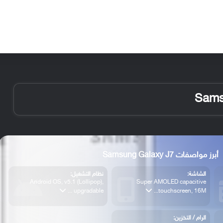
الأخبار
مقالات
الأجهزة
الأنظمة والتطبيقات
أبرز مواصفات Samsung Galaxy J7
الشاشة:
نظام التشغيل:
Android OS, v5.1 (Lollipop),
Super AMOLED capacitive
upgradable ...
touchscreen, 16M...
الرام / التخزين: