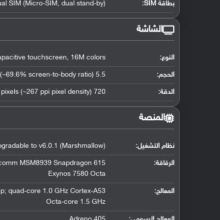
بطاقة SIM:
ual SIM (Micro-SIM, dual stand-by)
الشاشة
النوع:
acitive touchscreen, 16M colors
الحجم:
5.5 inches (~69.6% screen-to-body ratio)
الدقة:
720 x 1280 pixels (~267 ppi pixel density)
المنصة
نظام التشغيل
:
upgradable to v6.0.1 (Marshmallow)
الرقاقة
:
comm MSM8939 Snapdragon 615
Exynos 7580 Octa
المعالج
:
p; quad-core 1.0 GHz Cortex-A53
Octa-core 1.5 GHz
المعالج الرسومي
:
Adreno 405