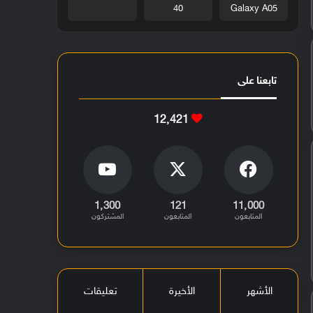
40
Galaxy A05
تابعنا على
12٬421
1٬300
121
11٬000
المتابعون
المتابعون
المشتركون
الأشهر
الأخيرة
تعليقات