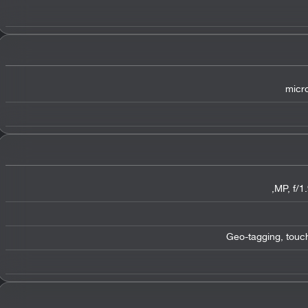
micro
Geo-tagging, touc