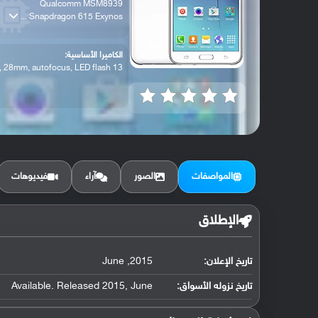
Qualcomm MSM8939
Snapdragon 615 Exynos ...
الكاميرا الأساسية:
13 MP, f/1.9, 28mm, autofocus, LED flash...
المواصفات
الصور
آراء
فيديوهات
الإطلاق
تاريخ الإعلان:
2015, June
تاريخ نزوله الأسواق:
Available. Released 2015, June