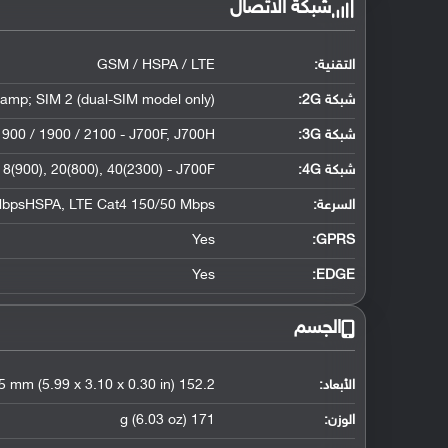
شبكة الاتصال
التقنية:
GSM / HSPA / LTE
شبكة 2G:
amp; SIM 2 (dual-SIM model only)
شبكة 3G
:
900 / 1900 / 2100 - J700F, J700H
شبكة 4G
:
 8(900), 20(800), 40(2300) - J700F
السرعة:
MbpsHSPA, LTE Cat4 150/50 Mbps
Yes
GPRS:
Yes
EDGE:
الجسم
الأبعاد:
152.2 x 78.7 x 7.5 mm (5.99 x 3.10 x 0.30 in)
الوزن:
171 g (6.03 oz)