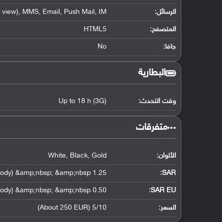
الرسائل:
view), MMS, Email, Push Mail, IM
المتصفح:
HTML5
جافا:
No
البطارية
وقت التحدث:
Up to 18 h (3G)
‏متفرقات‏
الألوان:
White, Black, Gold
1.25 W/kg (head) &amp;nbsp; &amp;nbsp; 1.36 W/kg (body) &amp;nbsp; &amp;nbsp;
:
SAR
0.50 W/kg (head) &amp;nbsp; &amp;nbsp; 0.37 W/kg (body) &amp;nbsp; &amp;nbsp;
SAR EU:
السعر:
5/10 (About 250 EUR)