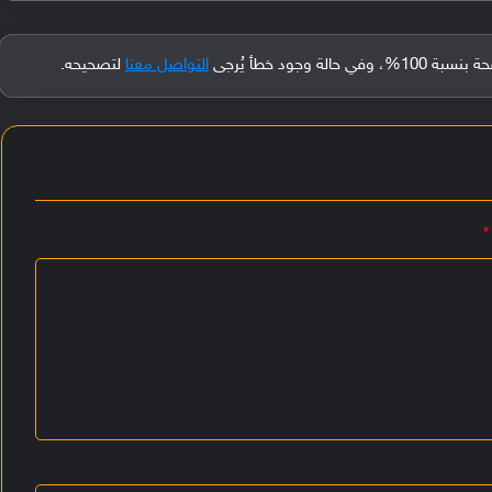
جود خطأ يُرجى
التواصل معنا
لتصحيحه.
*