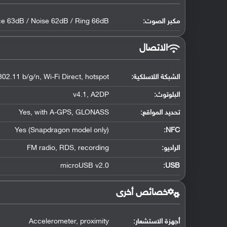
مكبر الصوت:
ce 63dB / Noise 62dB / Ring 66dB
الاتصال
الشبكة اللاسلكية:
802.11 b/g/n, Wi-Fi Direct, hotspot
البلوتوث
:
v4.1, A2DP
تحديد المواقع
:
Yes, with A-GPS, GLONASS
Yes (Snapdragon model only)
:
NFC
الراديو:
FM radio, RDS, recording
microUSB v2.0
:
USB
خصائص أخرى
أجهزة الاستشعار:
Accelerometer, proximity