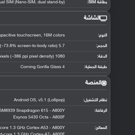
بطاقة SIM:
ual SIM (Nano-SIM, dual stand-by)
الشاشة
النوع:
acitive touchscreen, 16M colors
الحجم:
5.7 inches (~73.8% screen-to-body ratio)
الدقة:
1080 x 1920 pixels (~386 ppi pixel density)
طبقة الحماية:
Corning Gorilla Glass 4
المنصة
نظام التشغيل
:
Android OS, v5.1 (Lollipop)
الرقاقة
:
M8939 Snapdragon 615 - A800Y
Exynos 5430 Octa - A800F
المعالج
:
core 1.3 GHz Cortex-A53 - A800Y
d-core 1.3 GHz Cortex-A7- A800F