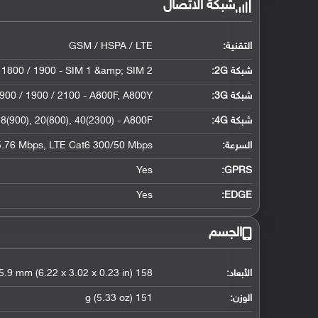
شبكة الاتصال
التقنية:
GSM / HSPA / LTE
شبكة 2G:
 1800 / 1900 - SIM 1 &amp; SIM 2
شبكة 3G
:
900 / 1900 / 2100 - A800F, A800Y
شبكة 4G
:
 8(900), 20(800), 40(2300) - A800F
السرعة:
.76 Mbps, LTE Cat6 300/50 Mbps
Yes
GPRS:
Yes
EDGE:
الجسم
الأبعاد:
158 x 76.8 x 5.9 mm (6.22 x 3.02 x 0.23 in)
الوزن:
151 g (5.33 oz)