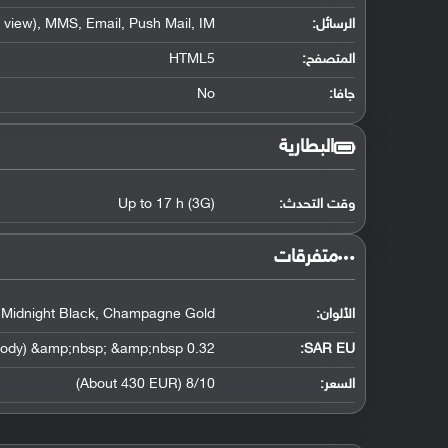
الرسائل:
view), MMS, Email, Push Mail, IM
المتصفح:
HTML5
جافا:
No
البطارية
وقت التحدث:
Up to 17 h (3G)
‏متفرقات‏
الألوان:
, Midnight Black, Champagne Gold
0.32 W/kg (head) &amp;nbsp; &amp;nbsp; 0.55 W/kg (body) &amp;nbsp; &amp;nbsp;
SAR EU:
السعر:
8/10 (About 430 EUR)