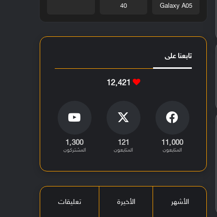
40
Galaxy A05
تابعنا على
12٬421
1٬300
121
11٬000
المتابعون
المتابعون
المشتركون
الأشهر
الأخيرة
تعليقات