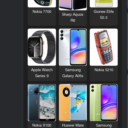
Nokia 7700
Gionee Elife
Sharp Aquos
S5.5
R6
Nokia 5210
Apple Watch
Samsung
Series 9
Galaxy A05s
Nokia X100
Huawei Mate
Samsung