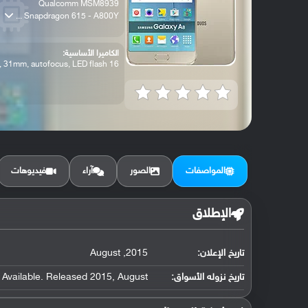
Qualcomm MSM8939
Snapdragon 615 - A800Y ...
الكاميرا الأساسية:
16 MP, f/1.9, 31mm, autofocus, LED flash
المواصفات
الصور
آراء
فيديوهات
الإطلاق
تاريخ الإعلان:
2015, August
تاريخ نزوله الأسواق:
Available. Released 2015, August