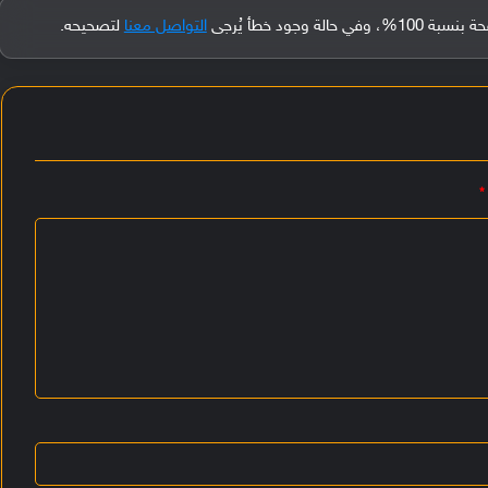
جود خطأ يُرجى
التواصل معنا
لتصحيحه.
*