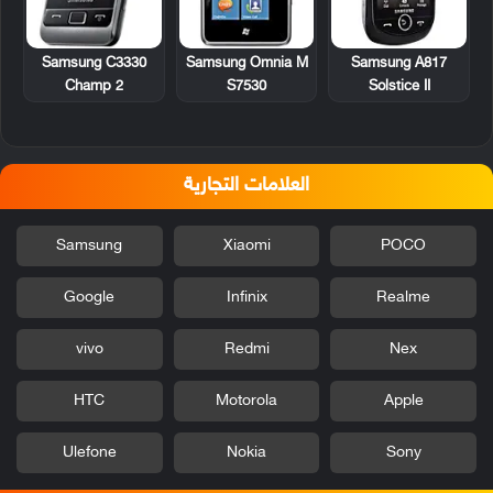
Samsung C3330
Samsung Omnia M
Samsung A817
Champ 2
S7530
Solstice II
العلامات التجارية
Samsung
Xiaomi
POCO
Google
Infinix
Realme
vivo
Redmi
Nex
HTC
Motorola
Apple
Ulefone
Nokia
Sony