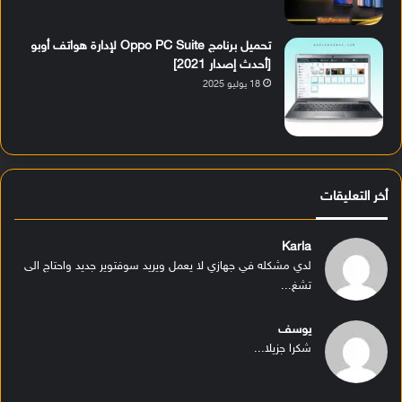
تحميل برنامج Oppo PC Suite لإدارة هواتف أوبو
[أحدث إصدار 2021]
18 يوليو 2025
أخر التعليقات
Karla
لدي مشكله في جهازي لا يعمل ويريد سوفتوير جديد واحتاج الى
تشغ...
يوسف
شكرا جزيلا...