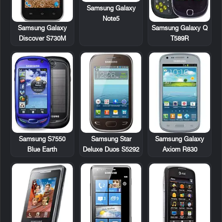
Samsung Galaxy
Note5
Samsung Galaxy
Samsung Galaxy Q
Discover S730M
T589R
Samsung S7550
Samsung Star
Samsung Galaxy
Blue Earth
Deluxe Duos S5292
Axiom R830