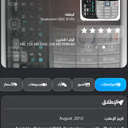
الرقاقة:
Qualcomm QSC 6155
الرام / التخزين:
40 MB, 128 MB RAM, 256 MB ROM
›
‹
الكاميرا الأساسية:
2 MP
المواصفات
الصور
آراء
فيديوهات
الأسعار
الإطلاق
تاريخ الإعلان:
2012, August