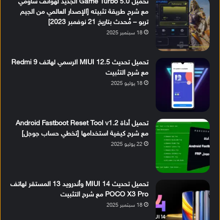
تحميل Game Turbo 5.0 الجديد لهواتف شاومي
مع شرح طريقة تثبيته [الإصدار العالمي من الجيم
تربو – مُحدث بتاريخ 21 نوفمبر 2023]
18 سبتمبر 2025
تحميل تحديث MIUI 12.5 الرسمي لهاتف Redmi 9
مع شرح التثبيت
18 يوليو 2025
تحميل أداة Android Fastboot Reset Tool v1.2
مع شرح كيفية استخدامها [تخطي حساب جوجل]
22 يوليو 2025
تحميل تحديث MIUI 14 وأندرويد 13 المستقر لهاتف
POCO X3 Pro مع شرح التثبيت
18 سبتمبر 2025