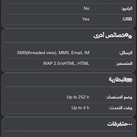
الراديو:
No
Yes
:
USB
خصائص أخرى
الرسائل:
SMS(threaded view), MMS, Email, IM
المتصفح:
WAP 2.0/xHTML, HTML
البطارية
وضع الاستعداد:
Up to 252 h
وقت التحدث:
Up to 4 h
‏متفرقات‏