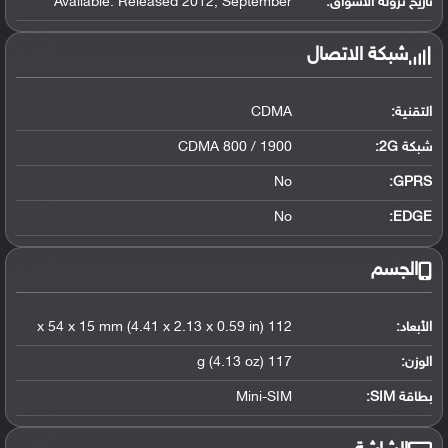
تاريخ نزوله الأسواق:
Available. Released 2012, September
شبكة الاتصال
التقنية:
CDMA
شبكة 2G:
CDMA 800 / 1900
No
GPRS:
No
EDGE:
الجسم
الأبعاد:
112 x 54 x 15 mm (4.41 x 2.13 x 0.59 in)
الوزن:
117 g (4.13 oz)
بطاقة SIM:
Mini-SIM