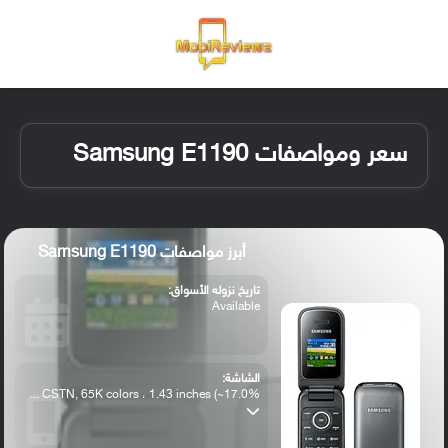
القائمة
تسجيل ا
الو
سعر ومواصفات Samsung E1190
أبرز مواصفات Samsung E1190
تاريخ نزوله الأسواق:
Available
الشاشة:
CSTN, 65K colors ، 1.43 inches (~17.0% ...