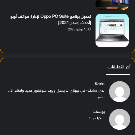
تحميل برنامج Oppo PC Suite لإدارة هواتف أوبو
[أحدث إصدار 2021]
18 يوليو 2025
أخر التعليقات
Karla
لدي مشكله في جهازي لا يعمل ويريد سوفتوير جديد واحتاج الى
تشغ...
يوسف
شكرا جزيلا...