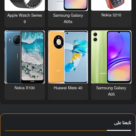
Nokia 5210
Apple Watch Series
Samsung Galaxy
9
A05s
Nokia X100
Huawei Mate 40
Samsung Galaxy
A05
تابعنا على