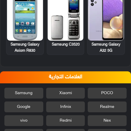
Samsung Galaxy
Samsung C3520
Samsung Galaxy
Axiom R830
A32 5G
العلامات التجارية
Samsung
Xiaomi
POCO
Google
Infinix
Realme
vivo
Redmi
Nex