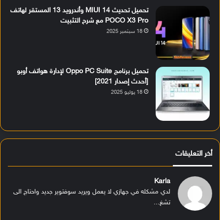
تحميل تحديث MIUI 14 وأندرويد 13 المستقر لهاتف
POCO X3 Pro مع شرح التثبيت
18 سبتمبر 2025
تحميل برنامج Oppo PC Suite لإدارة هواتف أوبو
[أحدث إصدار 2021]
18 يوليو 2025
أخر التعليقات
Karla
لدي مشكله في جهازي لا يعمل ويريد سوفتوير جديد واحتاج الى
تشغ...